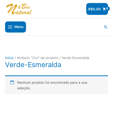
Ir
para
R$
0,00
o
conteúdo
Pesq
Menu
Início
/ Atributo "Cor" de produto / Verde-Esmeralda
Verde-Esmeralda
Nenhum produto foi encontrado para a sua
seleção.