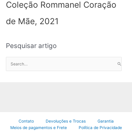
Coleção Rommanel Coração
de Mãe, 2021
Pesquisar artigo
P
e
s
q
u
i
s
a
Contato
Devoluções e Trocas
Garantia
r
Meios de pagamentos e Frete
Política de Privacidade