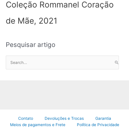
Coleção Rommanel Coração
de Mãe, 2021
Pesquisar artigo
P
e
s
q
u
i
s
a
Contato
Devoluções e Trocas
Garantia
r
Meios de pagamentos e Frete
Política de Privacidade