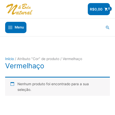
Ir
para
R$
0,00
o
conteúdo
Pesq
Menu
Início
/ Atributo "Cor" de produto / Vermelhaço
Vermelhaço
Nenhum produto foi encontrado para a sua
seleção.