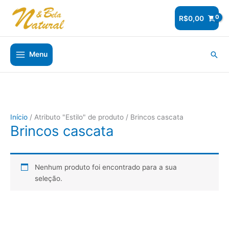
Ir
para
R$
0,00
o
conteúdo
Pesq
Menu
Início
/ Atributo "Estilo" de produto / Brincos cascata
Brincos cascata
Nenhum produto foi encontrado para a sua
seleção.