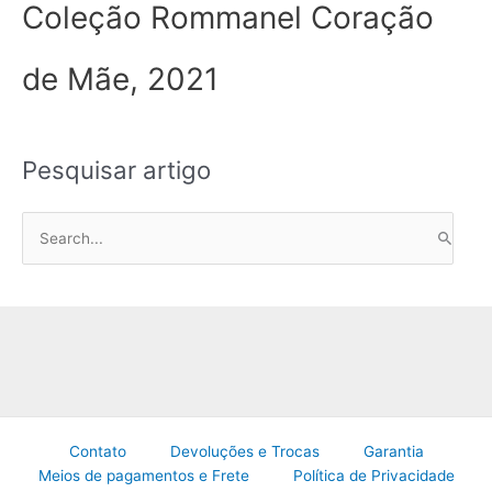
Coleção Rommanel Coração
de Mãe, 2021
Pesquisar artigo
P
e
s
q
u
i
s
a
Contato
Devoluções e Trocas
Garantia
r
Meios de pagamentos e Frete
Política de Privacidade