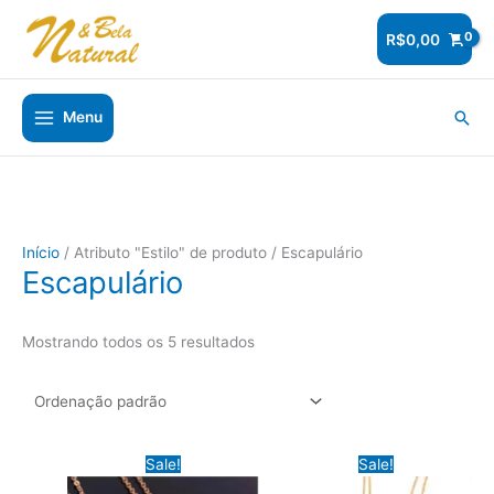
Ir
para
R$
0,00
o
conteúdo
Pesq
Menu
Início
/ Atributo "Estilo" de produto / Escapulário
Escapulário
Mostrando todos os 5 resultados
Sale!
Sale!