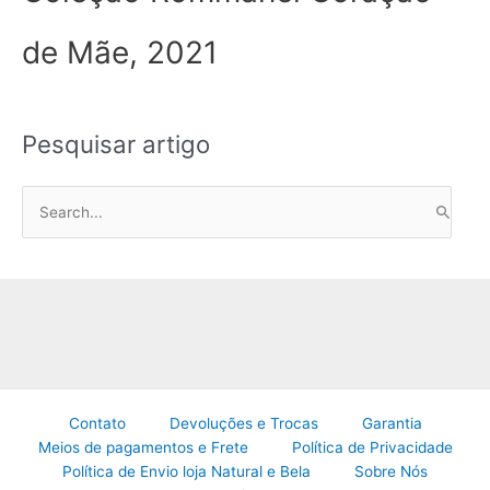
de Mãe, 2021
Pesquisar artigo
P
e
s
q
u
i
s
a
Contato
Devoluções e Trocas
Garantia
r
Meios de pagamentos e Frete
Política de Privacidade
p
Política de Envio loja Natural e Bela
Sobre Nós