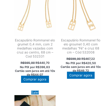
Escapulário Rommanel elo
Escapulário Rommanel fio
grumet 0,4 mm, com 2
elo groumet 0,40 com
medalhas vazadas com
medalhas “Fé” e cruz 68
cruz ao centro, 68 cm –
cm – Cód 532008
Cod 532331
O
O
R$
599,00
R$
467,22
preço
preço
O
O
R$
565,00
R$
440,70
No PIX por
R$420,50
original
atual
preço
preço
Cartão sem juros em até
10x
No PIX por
R$396,63
era:
é:
original
atual
de
R$46,72
Cartão sem juros em até
10x
R$599,00.
R$467,2
era:
é:
de
R$44,07
Comprar agora
R$565,00.
R$440,70.
Comprar agora
Sale!