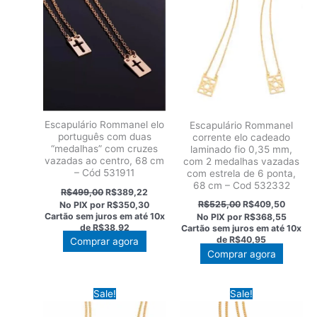
Escapulário Rommanel elo
Escapulário Rommanel
português com duas
corrente elo cadeado
“medalhas” com cruzes
laminado fio 0,35 mm,
vazadas ao centro, 68 cm
com 2 medalhas vazadas
– Cód 531911
com estrela de 6 ponta,
68 cm – Cod 532332
O
O
R$
499,00
R$
389,22
preço
preço
O
O
R$
525,00
R$
409,50
No PIX por
R$350,30
original
atual
preço
preço
Cartão sem juros em até
10x
No PIX por
R$368,55
era:
é:
original
atual
de
R$38,92
Cartão sem juros em até
10x
R$499,00.
R$389,22.
era:
é:
de
R$40,95
Comprar agora
R$525,00.
R$409,
Comprar agora
Sale!
Sale!