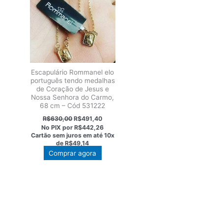
Escapulário Rommanel elo
português tendo medalhas
de Coração de Jesus e
Nossa Senhora do Carmo,
68 cm – Cód 531222
O
O
R$
630,00
R$
491,40
preço
preço
No PIX por
R$442,26
original
atual
Cartão sem juros em até
10x
era:
é:
de
R$49,14
R$630,00.
R$491,40.
Comprar agora