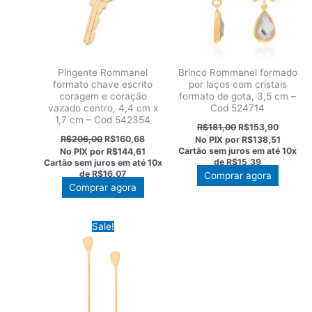
Pingente Rommanel
Brinco Rommanel formado
formato chave escrito
por laços com cristais
coragem e coração
formato de gota, 3,5 cm –
vazado centro, 4,4 cm x
Cod 524714
1,7 cm – Cod 542354
O
O
R$
181,00
R$
153,90
preço
preço
O
O
R$
206,00
R$
160,68
No PIX por
R$138,51
original
atual
preço
preço
Cartão sem juros em até
10x
No PIX por
R$144,61
era:
é:
original
atual
de
R$15,39
Cartão sem juros em até
10x
R$181,00.
R$153,9
era:
é:
de
R$16,07
Este
Comprar agora
R$206,00.
R$160,68.
Comprar agora
produt
tem
várias
Sale!
variant
As
opções
podem
ser