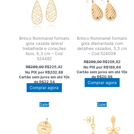
Brinco Rommanel formato
Brinco Rommanel formato
gota vazada lateral
gota diamantada com
trabalhada e corações
detalhes vazados, 3,3 cm
lisos, 6,3 cm – Cod
– Cod 524008
524482
O
O
R$
269,00
R$
209,82
preço
preço
O
O
R$
289,00
R$
225,42
No PIX por
R$188,84
original
atual
preço
preço
Cartão sem juros em até
10x
No PIX por
R$202,88
era:
é:
original
atual
de
R$20,98
Cartão sem juros em até
10x
R$269,00.
R$209,
era:
é:
de
R$22,54
Comprar agora
R$289,00.
R$225,42.
Comprar agora
Sale!
Sale!