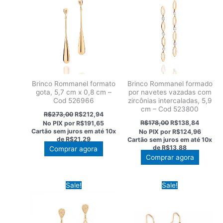
Brinco Rommanel formato
Brinco Rommanel formado
gota, 5,7 cm x 0,8 cm –
por navetes vazadas com
Cod 526966
zircônias intercaladas, 5,9
cm – Cod 523800
O
O
R$
273,00
R$
212,94
preço
preço
O
O
R$
178,00
R$
138,84
No PIX por
R$191,65
original
atual
preço
preço
Cartão sem juros em até
10x
No PIX por
R$124,96
era:
é:
original
atual
de
R$21,29
Cartão sem juros em até
10x
R$273,00.
R$212,94.
era:
é:
de
R$13,88
Comprar agora
R$178,00.
R$138,8
Comprar agora
Sale!
Sale!