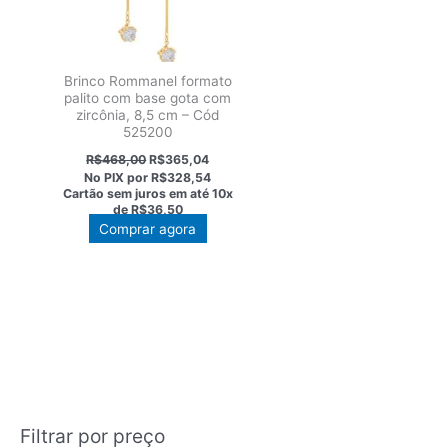
escolhi
na
página
do
Brinco Rommanel formato
produt
palito com base gota com
zircônia, 8,5 cm – Cód
525200
O
O
R$
468,00
R$
365,04
preço
preço
No PIX por
R$328,54
original
atual
Cartão sem juros em até
10x
era:
é:
de
R$36,50
R$468,00.
R$365,04.
Comprar agora
Filtrar por preço