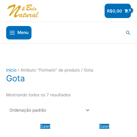
Ir
para
R$
0,00
o
conteúdo
Pesq
Menu
Início
/ Atributo "Formato" de produto / Gota
Gota
Mostrando todos os 7 resultados
Sale!
Sale!