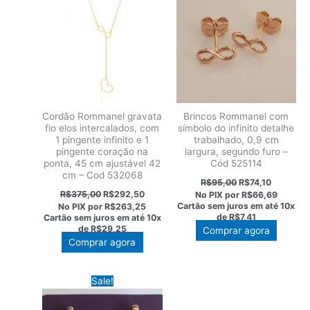
Cordão Rommanel gravata
Brincos Rommanel com
fio elos intercalados, com
símbolo do infinito detalhe
1 pingente infinito e 1
trabalhado, 0,9 cm
pingente coração na
largura, segundo furo –
ponta, 45 cm ajustável 42
Cód 525114
cm – Cod 532068
O
O
R$
95,00
R$
74,10
preço
preço
O
O
R$
375,00
R$
292,50
No PIX por
R$66,69
original
atual
preço
preço
Cartão sem juros em até
10x
No PIX por
R$263,25
era:
é:
original
atual
de
R$7,41
Cartão sem juros em até
10x
R$95,00.
R$74,10.
era:
é:
de
R$29,25
Comprar agora
R$375,00.
R$292,50.
Comprar agora
Sale!