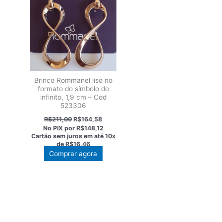
Brinco Rommanel liso no
formato do símbolo do
infinito, 1,9 cm – Cod
523306
O
O
R$
211,00
R$
164,58
preço
preço
No PIX por
R$148,12
original
atual
Cartão sem juros em até
10x
era:
é:
de
R$16,46
R$211,00.
R$164,58.
Comprar agora