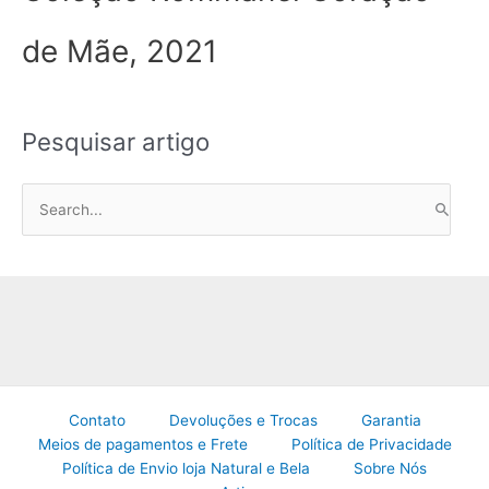
de Mãe, 2021
Pesquisar artigo
P
e
s
q
u
i
s
a
Contato
Devoluções e Trocas
Garantia
r
Meios de pagamentos e Frete
Política de Privacidade
p
Política de Envio loja Natural e Bela
Sobre Nós