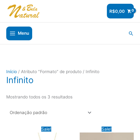
Ir
para
R$
0,00
o
conteúdo
Pesq
Menu
Início
/ Atributo "Formato" de produto / Infinito
Infinito
Mostrando todos os 3 resultados
Sale!
Sale!