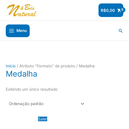
Ir
para
R$
0,00
o
conteúdo
Pesq
Menu
Início
/ Atributo "Formato" de produto / Medalha
Medalha
Exibindo um único resultado
Sale!