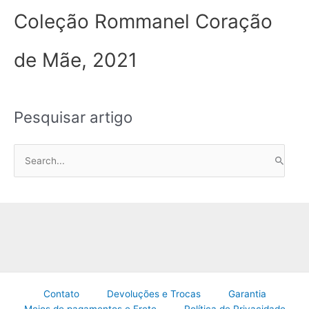
Coleção Rommanel Coração
de Mãe, 2021
Pesquisar artigo
P
e
s
q
u
i
s
a
Contato
Devoluções e Trocas
Garantia
r
Meios de pagamentos e Frete
Política de Privacidade