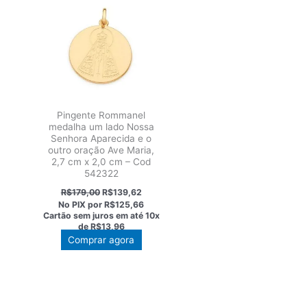
Pingente Rommanel
medalha um lado Nossa
Senhora Aparecida e o
outro oração Ave Maria,
2,7 cm x 2,0 cm – Cod
542322
O
O
R$
179,00
R$
139,62
preço
preço
No PIX por
R$125,66
original
atual
Cartão sem juros em até
10x
era:
é:
de
R$13,96
R$179,00.
R$139,62.
Comprar agora