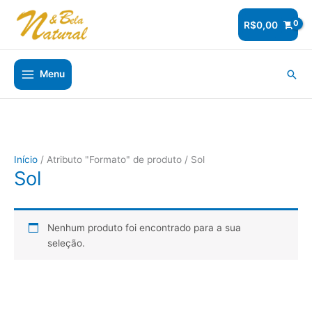
Ir
para
R$
0,00
o
conteúdo
Pesq
Menu
Início
/ Atributo "Formato" de produto / Sol
Sol
Nenhum produto foi encontrado para a sua
seleção.