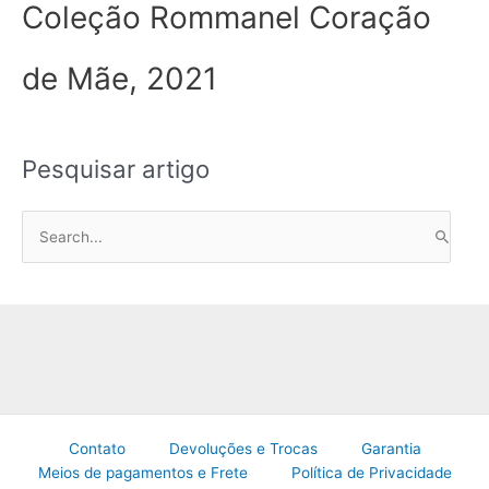
Coleção Rommanel Coração
de Mãe, 2021
Pesquisar artigo
P
e
s
q
u
i
s
a
Contato
Devoluções e Trocas
Garantia
r
Meios de pagamentos e Frete
Política de Privacidade