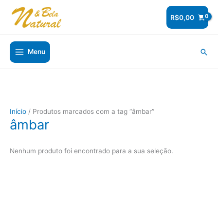
Ir
para
R$
0,00
o
conteúdo
Pesq
Menu
Início
/ Produtos marcados com a tag “âmbar”
âmbar
Nenhum produto foi encontrado para a sua seleção.