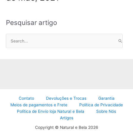
Pesquisar artigo
P
e
s
q
u
i
s
a
Contato
Devoluções e Trocas
Garantia
r
Meios de pagamentos e Frete
Política de Privacidade
p
Política de Envio loja Natural e Bela
Sobre Nós
o
Artigos
r
Copyright © Natural e Bela 2026