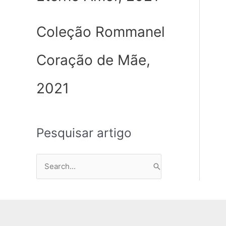
Coleção Rommanel
Coração de Mãe,
2021
Pesquisar artigo
P
e
s
q
u