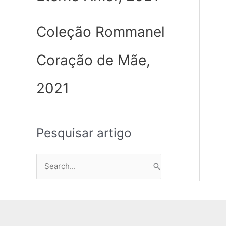
Coleção Rommanel
Coração de Mãe,
2021
Pesquisar artigo
P
e
s
q
u