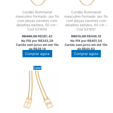
Cordão Rommanel
Cordão Rommanel
masculino formado por fio
masculino formado por fio
com peças navetes com
com peças navetes com
detalhes batidos, 50 cm –
detalhes batidos, 60 cm –
Cód 531650
Cód 531651
O
O
O
O
R$
489,00
R$
381,42
R$
572,00
R$
446,16
preço
preço
preço
preço
No PIX por
R$343,28
No PIX por
R$401,54
original
atual
original
atual
Cartão sem juros em até
10x
Cartão sem juros em até
10x
era:
é:
era:
é:
de
R$38,14
de
R$44,62
R$489,00.
R$381,42.
R$572,00.
R$446,1
Comprar agora
Comprar agora
Sale!