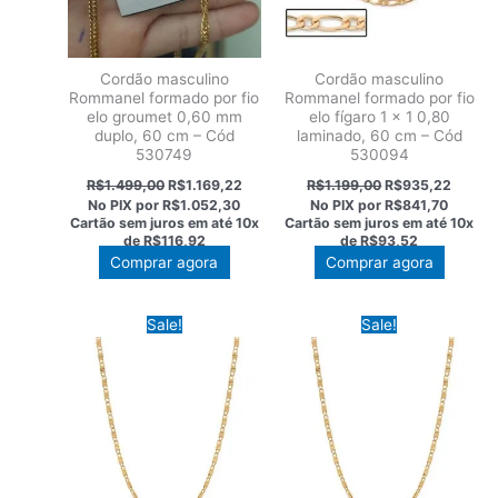
Cordão masculino
Cordão masculino
Rommanel formado por fio
Rommanel formado por fio
elo groumet 0,60 mm
elo fígaro 1 x 1 0,80
duplo, 60 cm – Cód
laminado, 60 cm – Cód
530749
530094
O
O
O
O
R$
1.499,00
R$
1.169,22
R$
1.199,00
R$
935,22
preço
preço
preço
preço
No PIX por
R$1.052,30
No PIX por
R$841,70
original
atual
original
atual
Cartão sem juros em até
10x
Cartão sem juros em até
10x
era:
é:
era:
é:
de
R$116,92
de
R$93,52
R$1.499,00.
R$1.169,22.
R$1.199,00.
R$935,
Comprar agora
Comprar agora
Sale!
Sale!