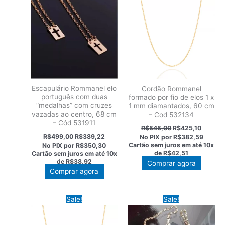
Escapulário Rommanel elo
Cordão Rommanel
português com duas
formado por fio de elos 1 x
“medalhas” com cruzes
1 mm diamantados, 60 cm
vazadas ao centro, 68 cm
– Cod 532134
– Cód 531911
O
O
R$
545,00
R$
425,10
preço
preço
O
O
R$
499,00
R$
389,22
No PIX por
R$382,59
original
atual
preço
preço
Cartão sem juros em até
10x
No PIX por
R$350,30
era:
é:
original
atual
de
R$42,51
Cartão sem juros em até
10x
R$545,00.
R$425,1
era:
é:
de
R$38,92
Comprar agora
R$499,00.
R$389,22.
Comprar agora
Sale!
Sale!