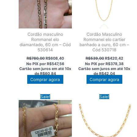
Cordão masculino
Cordão Masculino
Rommanel elo
Rommanel elo cartier
diamantado, 60 cm – Cód
banhado a ouro, 60 cm –
530614
Cód 530718
O
O
O
O
R$
780,00
R$
608,40
R$
539,00
R$
420,42
preço
preço
preço
preço
No PIX por
R$547,56
No PIX por
R$378,38
original
atual
original
atual
Cartão sem juros em até
10x
Cartão sem juros em até
10x
era:
é:
era:
é:
de
R$60,84
de
R$42,04
R$780,00.
R$608,40.
R$539,00.
R$420,
Comprar agora
Comprar agora
Sale!
Sale!