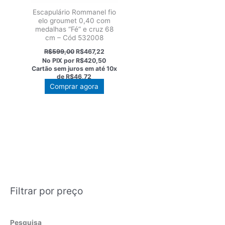
Escapulário Rommanel fio
elo groumet 0,40 com
medalhas “Fé” e cruz 68
cm – Cód 532008
O
O
R$
599,00
R$
467,22
preço
preço
No PIX por
R$420,50
original
atual
Cartão sem juros em até
10x
era:
é:
de
R$46,72
R$599,00.
R$467,22.
Comprar agora
Filtrar por preço
Pesquisa