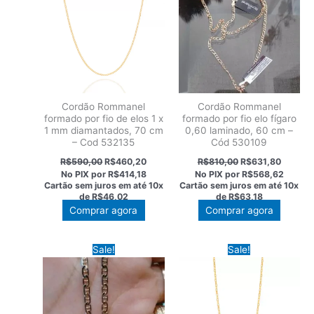
Cordão Rommanel
Cordão Rommanel
formado por fio de elos 1 x
formado por fio elo fígaro
1 mm diamantados, 70 cm
0,60 laminado, 60 cm –
– Cod 532135
Cód 530109
O
O
O
O
R$
590,00
R$
460,20
R$
810,00
R$
631,80
preço
preço
preço
preço
No PIX por
R$414,18
No PIX por
R$568,62
original
atual
original
atual
Cartão sem juros em até
10x
Cartão sem juros em até
10x
era:
é:
era:
é:
de
R$46,02
de
R$63,18
R$590,00.
R$460,20.
R$810,00.
R$631,8
Comprar agora
Comprar agora
Sale!
Sale!