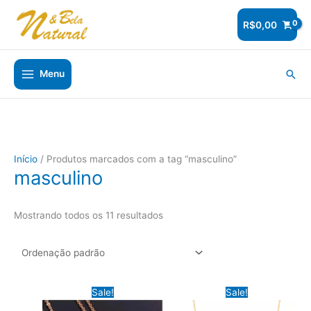
Ir
para
R$
0,00
o
conteúdo
Pesq
Menu
Início
/ Produtos marcados com a tag “masculino”
masculino
Mostrando todos os 11 resultados
Sale!
Sale!