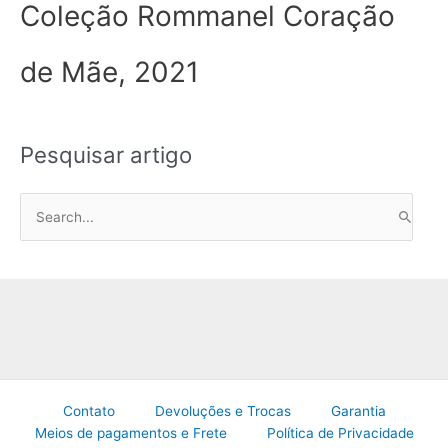
Coleção Rommanel Coração
de Mãe, 2021
Pesquisar artigo
P
e
s
q
u
i
s
a
Contato
Devoluções e Trocas
Garantia
r
Meios de pagamentos e Frete
Política de Privacidade