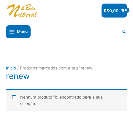
Ir
para
R$
0,00
o
conteúdo
Pesq
Menu
Início
/ Produtos marcados com a tag “renew”
renew
Nenhum produto foi encontrado para a sua
seleção.