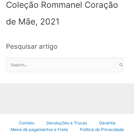
Coleção Rommanel Coração
de Mãe, 2021
Pesquisar artigo
P
e
s
q
u
i
s
a
Contato
Devoluções e Trocas
Garantia
r
Meios de pagamentos e Frete
Política de Privacidade