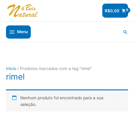
Ir
para
R$
0,00
o
conteúdo
Pesq
Menu
Início
/ Produtos marcados com a tag “rimel”
rimel
Nenhum produto foi encontrado para a sua
seleção.