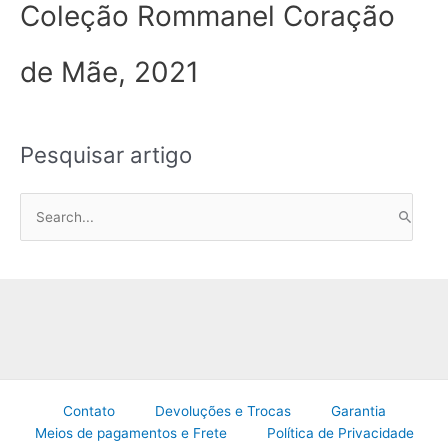
Coleção Rommanel Coração
de Mãe, 2021
Pesquisar artigo
P
e
s
q
u
i
s
a
Contato
Devoluções e Trocas
Garantia
r
Meios de pagamentos e Frete
Política de Privacidade