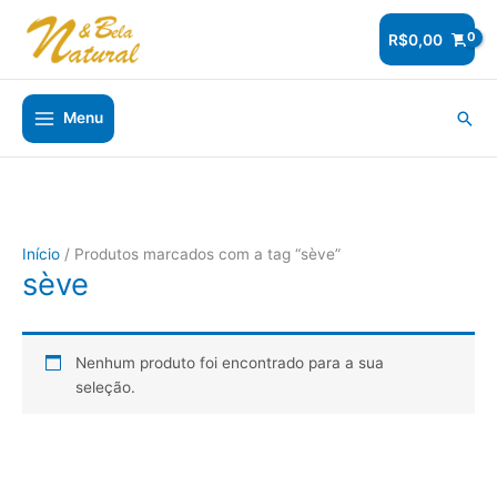
Ir
para
R$
0,00
o
conteúdo
Pesq
Menu
Início
/ Produtos marcados com a tag “sève”
sève
Nenhum produto foi encontrado para a sua
seleção.