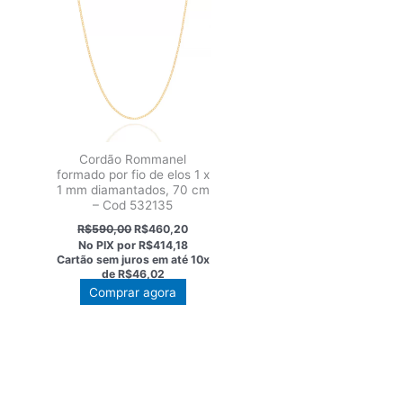
Cordão Rommanel
formado por fio de elos 1 x
1 mm diamantados, 70 cm
– Cod 532135
O
O
R$
590,00
R$
460,20
preço
preço
No PIX por
R$414,18
original
atual
Cartão sem juros em até
10x
era:
é:
de
R$46,02
R$590,00.
R$460,20.
Comprar agora