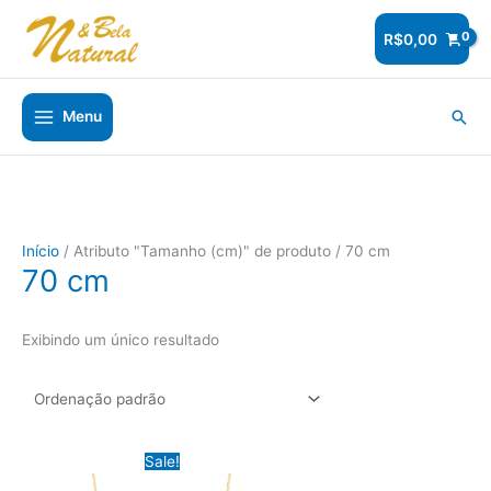
Ir
para
R$
0,00
o
conteúdo
Pesq
Menu
Início
/ Atributo "Tamanho (cm)" de produto / 70 cm
70 cm
Exibindo um único resultado
Sale!