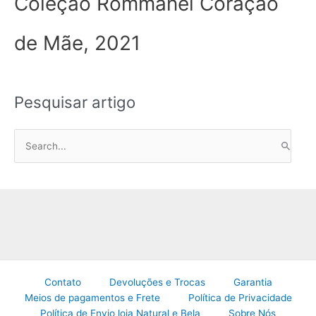
Coleção Rommanel Coração
de Mãe, 2021
Pesquisar artigo
P
e
s
q
u
i
s
a
Contato
Devoluções e Trocas
Garantia
r
Meios de pagamentos e Frete
Política de Privacidade
p
Política de Envio loja Natural e Bela
Sobre Nós