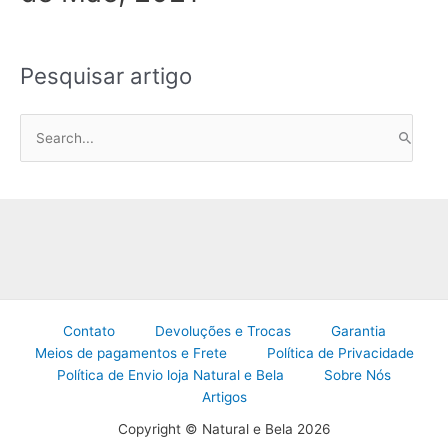
Pesquisar artigo
P
e
s
q
u
i
s
a
Contato
Devoluções e Trocas
Garantia
r
Meios de pagamentos e Frete
Política de Privacidade
p
Política de Envio loja Natural e Bela
Sobre Nós
o
Artigos
r
Copyright © Natural e Bela 2026