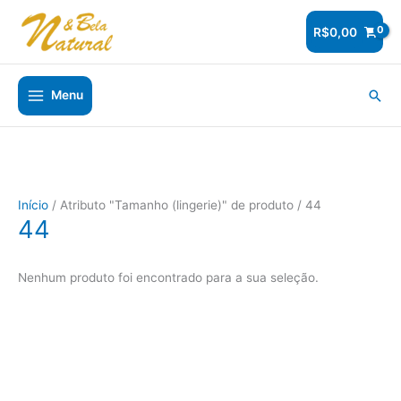
Ir
para
R$
0,00
o
conteúdo
Pesq
Menu
Início
/ Atributo "Tamanho (lingerie)" de produto / 44
44
Nenhum produto foi encontrado para a sua seleção.