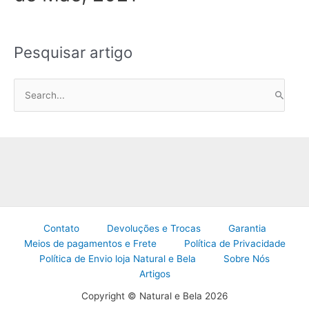
Pesquisar artigo
P
e
s
q
u
i
s
a
Contato
Devoluções e Trocas
Garantia
r
Meios de pagamentos e Frete
Política de Privacidade
p
Política de Envio loja Natural e Bela
Sobre Nós
o
Artigos
r
Copyright © Natural e Bela 2026