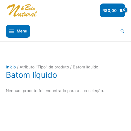
Ir
para
R$
0,00
o
conteúdo
Pesq
Menu
Início
/ Atributo "Tipo" de produto / Batom líquido
Batom líquido
Nenhum produto foi encontrado para a sua seleção.