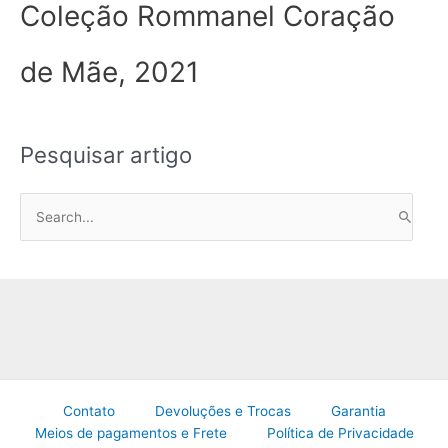
Coleção Rommanel Coração
de Mãe, 2021
Pesquisar artigo
P
e
s
q
u
i
s
a
Contato
Devoluções e Trocas
Garantia
r
Meios de pagamentos e Frete
Política de Privacidade