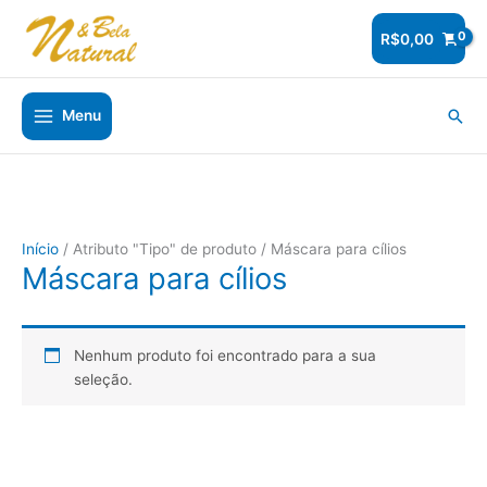
Ir
para
R$
0,00
o
conteúdo
Pesq
Menu
Início
/ Atributo "Tipo" de produto / Máscara para cílios
Máscara para cílios
Nenhum produto foi encontrado para a sua
seleção.