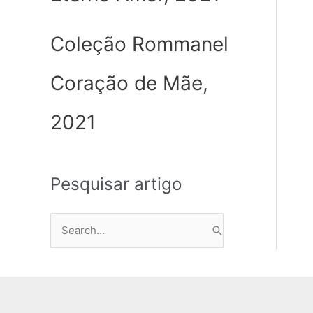
Coleção Rommanel
Coração de Mãe,
2021
Pesquisar artigo
P
e
s
q
u