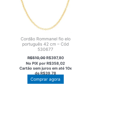
Cordão Rommanel fio elo
português 42 cm – Cód
530677
O
O
R$
510,00
R$
397,80
preço
preço
No PIX por
R$358,02
original
atual
Cartão sem juros em até
10x
era:
é:
de
R$39,78
R$510,00.
R$397,80.
Comprar agora