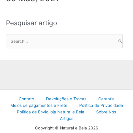
Pesquisar artigo
P
e
s
q
u
i
s
a
Contato
Devoluções e Trocas
Garantia
r
Meios de pagamentos e Frete
Política de Privacidade
p
Política de Envio loja Natural e Bela
Sobre Nós
o
Artigos
r
Copyright © Natural e Bela 2026