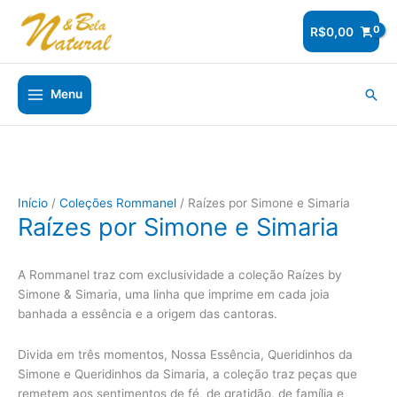
Ir
para
R$
0,00
o
conteúdo
Pesq
Menu
Início
/
Coleções Rommanel
/ Raízes por Simone e Simaria
Raízes por Simone e Simaria
A Rommanel traz com exclusividade a coleção Raízes by
Simone & Simaria, uma linha que imprime em cada joia
banhada a essência e a origem das cantoras.
Divida em três momentos, Nossa Essência, Queridinhos da
Simone e Queridinhos da Simaria, a coleção traz peças que
remetem aos sentimentos de fé, de gratidão, de família e