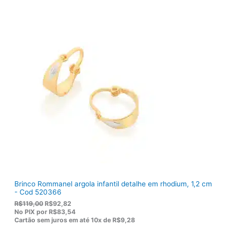
r
t
i
u
g
a
i
l
n
é
a
:
l
R
e
$
r
1
a
3
:
6
R
,
$
5
1
0
7
.
5
,
0
0
.
Brinco Rommanel argola infantil detalhe em rhodium, 1,2 cm
- Cod 520366
O
O
R$
119,00
R$
92,82
p
p
No PIX por
R$83,54
r
r
Cartão sem juros em até
10x de
R$9,28
e
e