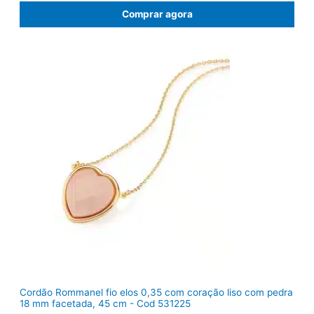
ç
ç
Comprar agora
o
o
o
a
r
t
i
u
g
a
i
l
n
é
a
:
l
R
e
$
r
9
a
2
:
,
R
8
$
2
1
.
1
9
,
0
0
.
Cordão Rommanel fio elos 0,35 com coração liso com pedra
18 mm facetada, 45 cm - Cod 531225