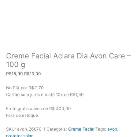
Creme Facial Aclara Dia Avon Care –
100 g
O
O
R$
16,99
R$
13,00
preço
preço
original
atual
No PIX por
R$11,70
era:
é:
Cartão sem juros em até
10x de
R$1,30
R$16,99.
R$13,00.
Frete grátis acima de R$ 400,00
Fora de estoque
SKU:
avon_26870-1
Categoria:
Creme Facial
Tags:
avon
,
protetor solar