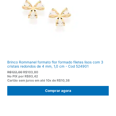
r
1
a
2
:
0
R
,
$
5
1
0
5
.
5
,
0
0
.
Brinco Rommanel formato flor formado filetes lisos com 3
cristais redondos de 4 mm, 1,0 cm - Cod 524901
O
O
R$
122,00
R$
103,80
p
p
No PIX por
R$93,42
r
r
Cartão sem juros em até
10x de
R$10,38
e
e
ç
ç
Comprar agora
o
o
o
a
r
t
i
u
g
a
i
l