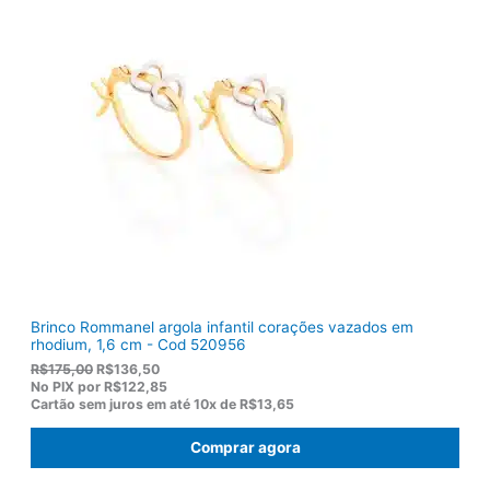
n
é
a
:
l
R
e
$
r
1
a
0
:
3
R
,
$
8
1
0
2
.
2
,
0
0
.
Brinco Rommanel argola infantil corações vazados em
rhodium, 1,6 cm - Cod 520956
O
O
R$
175,00
R$
136,50
p
p
No PIX por
R$122,85
r
r
Cartão sem juros em até
10x de
R$13,65
e
e
ç
ç
Comprar agora
o
o
o
a