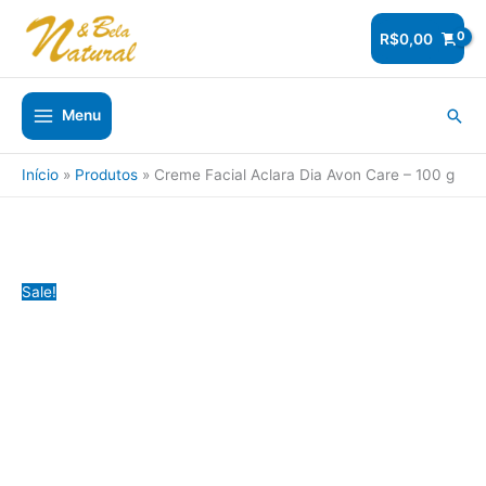
Ir
para
R$
0,00
o
conteúdo
Pesq
Menu
Início
Produtos
Creme Facial Aclara Dia Avon Care – 100 g
Sale!