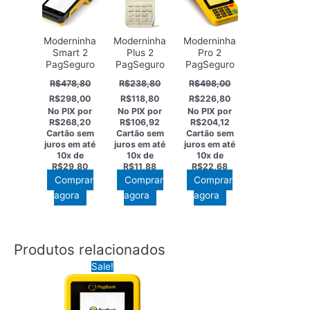
Moderninha
Moderninha
Moderninha
Smart 2
Plus 2
Pro 2
PagSeguro
PagSeguro
PagSeguro
R$
478,80
R$
238,80
R$
498,00
O
O
O
O
O
O
R$
298,00
R$
118,80
R$
226,80
preço
preço
preço
preço
preço
preço
No PIX por
No PIX por
No PIX por
original
atual
original
atual
original
atual
R$268,20
R$106,92
R$204,12
era:
é:
era:
é:
era:
é:
Cartão sem
Cartão sem
Cartão sem
R$478,80.
R$298,00.
R$238,80.
R$118,80.
R$498,00.
R$226,80.
juros em até
juros em até
juros em até
10x de
10x de
10x de
R$29,80
R$11,88
R$22,68
Comprar
Comprar
Comprar
agora
agora
agora
Produtos relacionados
Sale!