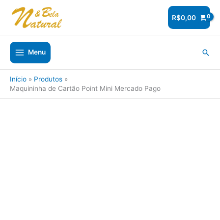
Ir
para
R$
0,00
o
conteúdo
Pesq
Menu
Início
Produtos
Maquininha de Cartão Point Mini Mercado Pago