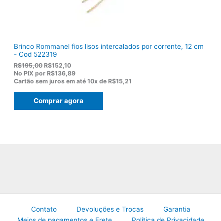
0
0
.
Brinco Rommanel fios lisos intercalados por corrente, 12 cm
- Cod 522319
O
O
R$
195,00
R$
152,10
p
p
No PIX por
R$136,89
r
r
Cartão sem juros em até
10x de
R$15,21
e
e
ç
ç
Comprar agora
o
o
o
a
r
t
i
u
g
a
i
l
n
é
a
:
l
R
e
$
r
1
a
5
:
2
R
,
Contato
Devoluções e Trocas
Garantia
$
1
Meios de pagamentos e Frete
Política de Privacidade