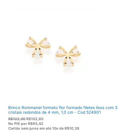
r
t
i
u
g
a
i
l
n
é
a
:
l
R
e
$
r
1
a
2
:
0
R
,
$
5
1
0
5
.
5
,
0
0
.
Brinco Rommanel formato flor formado filetes lisos com 3
cristais redondos de 4 mm, 1,0 cm - Cod 524901
O
O
R$
122,00
R$
103,80
p
p
No PIX por
R$93,42
r
r
Cartão sem juros em até
10x de
R$10,38