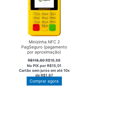
Minizinha NFC 2
PagSeguro (pagamento
por aproximação)
O
O
R$
118,80
R$
16,68
preço
preço
No PIX por
R$15,01
original
atual
Cartão sem juros em até
10x
era:
é:
de
R$1,67
R$118,80.
R$16,68.
Comprar agora