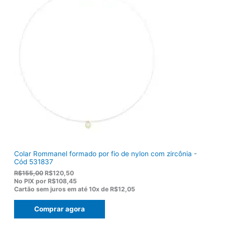
Colar Rommanel formado por fio de nylon com zircônia -
Cód 531837
O
O
R$
155,00
R$
120,50
p
p
No PIX por
R$108,45
r
r
Cartão sem juros em até
10x de
R$12,05
e
e
ç
ç
Comprar agora
o
o
o
a