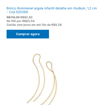
Brinco Rommanel argola infantil detalhe em rhodium, 1,2 cm
- Cod 520366
O
O
R$
119,00
R$
92,82
p
p
No PIX por
R$83,54
r
r
Cartão sem juros em até
10x de
R$9,28
e
e
ç
ç
Comprar agora
o
o
o
a
r
t
i
u
g
a
i
l
n
é
a
:
l
R
e
$
r
9
a
2
:
,
R
8
$
2
1
.
1
9
,