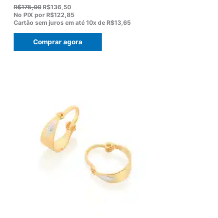
O
O
R$
175,00
R$
136,50
p
p
No PIX por
R$122,85
r
r
Cartão sem juros em até
10x de
R$13,65
e
e
ç
ç
Comprar agora
o
o
o
a
r
t
i
u
g
a
i
l
n
é
a
:
l
R
e
$
r
1
a
3
:
6
R
,
$
5
1
0
7
.
5
,
0
0
.