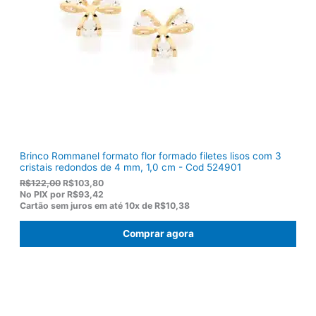
a
2
:
0
R
,
$
5
1
0
5
.
5
,
0
0
.
Brinco Rommanel formato flor formado filetes lisos com 3
cristais redondos de 4 mm, 1,0 cm - Cod 524901
O
O
R$
122,00
R$
103,80
p
p
No PIX por
R$93,42
r
r
Cartão sem juros em até
10x de
R$10,38
e
e
ç
ç
Comprar agora
o
o
o
a
r
t
i
u
g
a
i
l
n
é