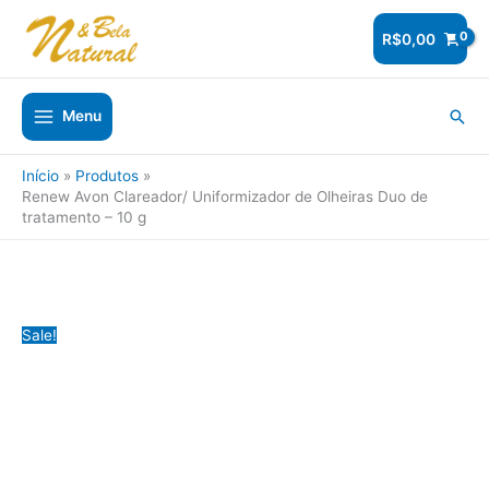
Ir
para
R$
0,00
o
conteúdo
Pesq
Menu
Início
Produtos
Renew Avon Clareador/ Uniformizador de Olheiras Duo de
tratamento – 10 g
Sale!