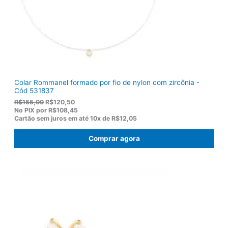
Colar Rommanel formado por fio de nylon com zircônia -
Cód 531837
O
O
R$
155,00
R$
120,50
p
p
No PIX por
R$108,45
r
r
Cartão sem juros em até
10x de
R$12,05
e
e
ç
ç
Comprar agora
o
o
o
a
r
t
i
u
g
a
i
l
n
é
a
:
l
R
e
$
r
1