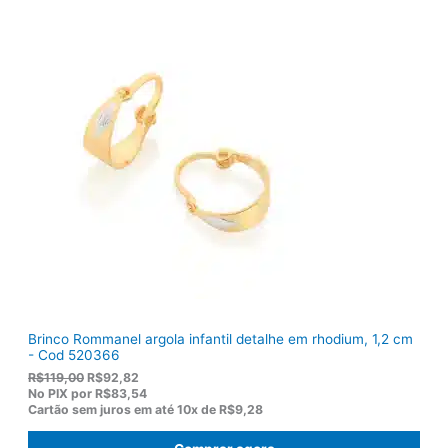
g
a
i
l
n
é
a
:
l
R
e
$
r
1
a
3
:
6
R
,
$
5
1
0
7
.
5
,
0
0
.
Brinco Rommanel argola infantil detalhe em rhodium, 1,2 cm
- Cod 520366
O
O
R$
119,00
R$
92,82
p
p
No PIX por
R$83,54
r
r
Cartão sem juros em até
10x de
R$9,28
e
e
ç
ç