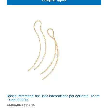
Comprar agora
o
o
o
a
r
t
i
u
g
a
i
l
n
é
a
:
l
R
e
$
r
9
a
2
:
,
R
8
$
2
1
.
1
9
,
0
0
.
Brinco Rommanel fios lisos intercalados por corrente, 12 cm
- Cod 522319
O
O
R$
195,00
R$
152,10