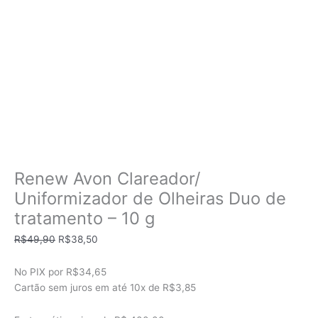
Renew Avon Clareador/
Uniformizador de Olheiras Duo de
tratamento – 10 g
O
O
R$
49,90
R$
38,50
preço
preço
original
atual
No PIX por
R$34,65
era:
é:
Cartão sem juros em até
10x de
R$3,85
R$49,90.
R$38,50.