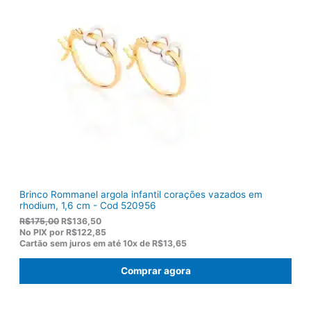
a
:
l
R
e
$
r
1
a
0
:
3
R
,
$
8
1
0
2
.
2
,
0
0
.
Brinco Rommanel argola infantil corações vazados em
rhodium, 1,6 cm - Cod 520956
O
O
R$
175,00
R$
136,50
p
p
No PIX por
R$122,85
r
r
Cartão sem juros em até
10x de
R$13,65
e
e
ç
ç
Comprar agora
o
o
o
a
r
t
i
u