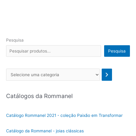
Pesquisa
Pesquisa
Se
l
e
Catálogos da Rommanel
c
i
o
Catálogo Rommanel 2021 - coleção Paixão em Transformar
n
e
Catálogo da Rommanel - joias clássicas
u