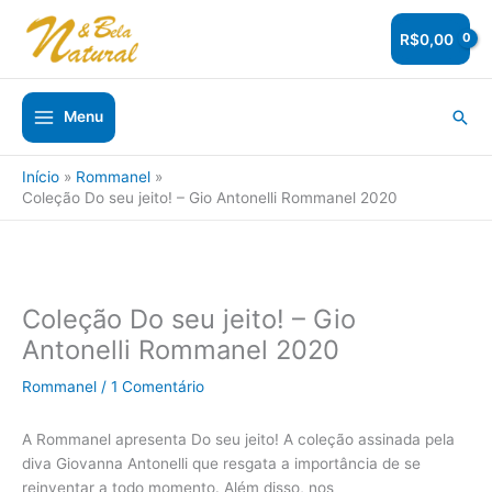
Ir
para
R$
0,00
o
conteúdo
Pesq
Menu
Início
Rommanel
Coleção Do seu jeito! – Gio Antonelli Rommanel 2020
Coleção Do seu jeito! – Gio
Antonelli Rommanel 2020
Rommanel
/
1 Comentário
A Rommanel apresenta Do seu jeito! A coleção assinada pela
diva Giovanna Antonelli que resgata a importância de se
reinventar a todo momento. Além disso, nos