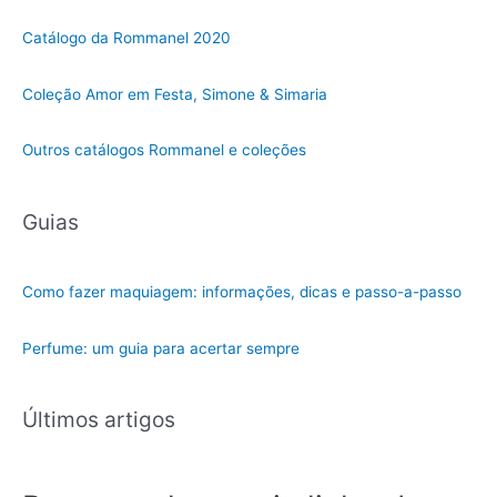
m
Catálogo da Rommanel 2020
a
c
Coleção Amor em Festa, Simone & Simaria
a
t
Outros catálogos Rommanel e coleções
e
g
Guias
o
r
i
Como fazer maquiagem: informações, dicas e passo-a-passo
a
Perfume: um guia para acertar sempre
Últimos artigos