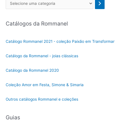
Se
l
e
Catálogos da Rommanel
c
i
o
Catálogo Rommanel 2021 - coleção Paixão em Transformar
n
e
Catálogo da Rommanel - joias clássicas
u
m
Catálogo da Rommanel 2020
a
c
Coleção Amor em Festa, Simone & Simaria
a
t
Outros catálogos Rommanel e coleções
e
g
Guias
o
r