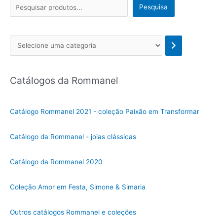
Pesquisa
Se
l
e
Catálogos da Rommanel
c
i
o
Catálogo Rommanel 2021 - coleção Paixão em Transformar
n
e
Catálogo da Rommanel - joias clássicas
u
m
Catálogo da Rommanel 2020
a
c
Coleção Amor em Festa, Simone & Simaria
a
t
Outros catálogos Rommanel e coleções