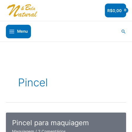
Ir
para
R$
0,00
o
conteúdo
Pesq
Menu
Pincel
Pincel para maquiagem
Maquiagem
/
2 Comentários