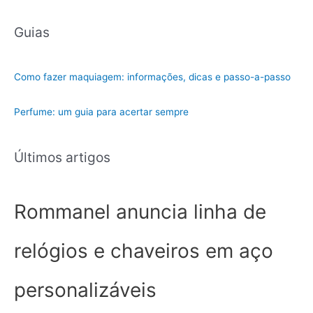
e
g
Guias
o
r
i
Como fazer maquiagem: informações, dicas e passo-a-passo
a
Perfume: um guia para acertar sempre
Últimos artigos
Rommanel anuncia linha de
relógios e chaveiros em aço
personalizáveis