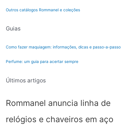
a
t
Outros catálogos Rommanel e coleções
e
g
Guias
o
r
i
Como fazer maquiagem: informações, dicas e passo-a-passo
a
Perfume: um guia para acertar sempre
Últimos artigos
Rommanel anuncia linha de
relógios e chaveiros em aço