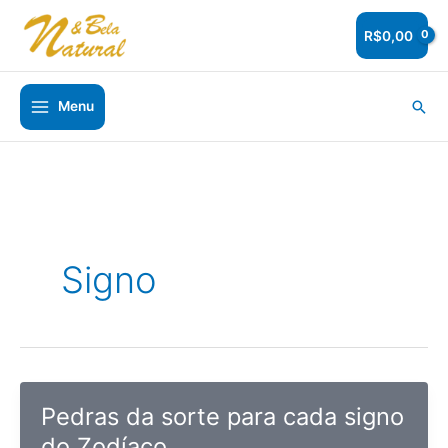
Ir
para
R$
0,00
o
conteúdo
Pesq
Menu
Signo
Pedras da sorte para cada signo
do Zodíaco