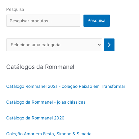
Pesquisa
Pesquisa
Se
l
e
Catálogos da Rommanel
c
i
o
Catálogo Rommanel 2021 - coleção Paixão em Transformar
n
e
Catálogo da Rommanel - joias clássicas
u
m
Catálogo da Rommanel 2020
a
c
Coleção Amor em Festa, Simone & Simaria