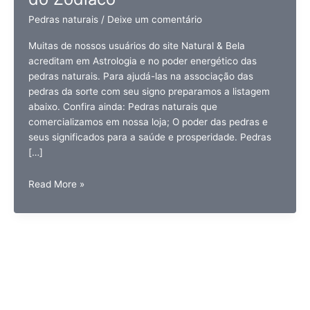
Pedras naturais
/
Deixe um comentário
Muitas de nossos usuários do site Natural & Bela
acreditam em Astrologia e no poder energético das
pedras naturais. Para ajudá-las na associação das
pedras da sorte com seu signo preparamos a listagem
abaixo. Confira ainda: Pedras naturais que
comercializamos em nossa loja; O poder das pedras e
seus significados para a saúde e prosperidade. Pedras
[…]
Pedras
Read More »
da
sorte
para
cada
signo
do
Zodíaco