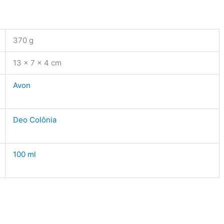
370 g
13 × 7 × 4 cm
Avon
Deo Colônia
100 ml