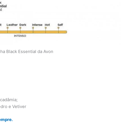
nha Black Essential da Avon
acadâmia;
dro e Vetiver
empre.