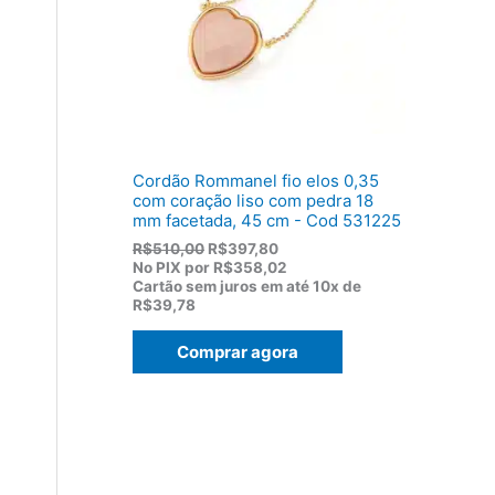
:
,
R
8
$
2
1
.
1
9
,
0
0
Cordão Rommanel fio elos 0,35
.
com coração liso com pedra 18
mm facetada, 45 cm - Cod 531225
O
O
R$
510,00
R$
397,80
p
p
No PIX por
R$358,02
r
r
Cartão sem juros em até
10x de
e
e
R$39,78
ç
ç
o
o
Comprar agora
o
a
r
t
i
u
g
a
i
l
n
é
a
:
l
R