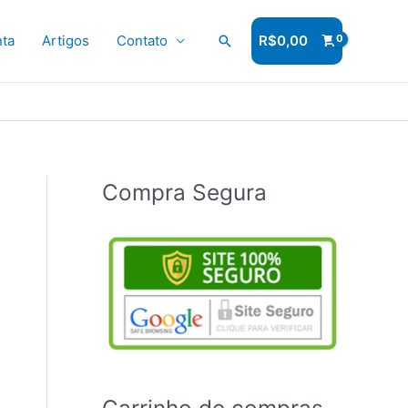
ta
Artigos
Contato
Pesquisar
R$
0,00
Compra Segura
Carrinho de compras