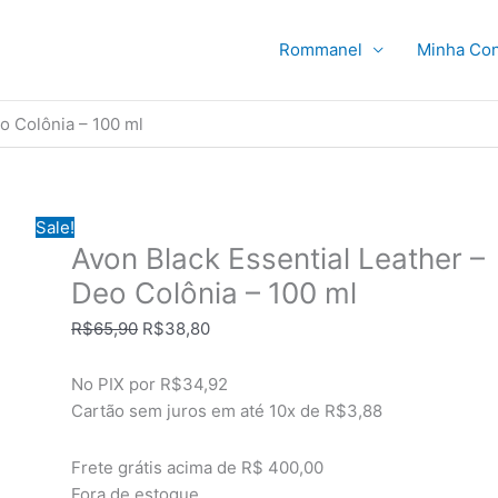
Rommanel
Minha Con
o Colônia – 100 ml
Sale!
Avon Black Essential Leather –
Deo Colônia – 100 ml
O
O
R$
65,90
R$
38,80
preço
preço
original
atual
No PIX por
R$34,92
era:
é:
Cartão sem juros em até
10x de
R$3,88
R$65,90.
R$38,80.
Frete grátis acima de R$ 400,00
Fora de estoque