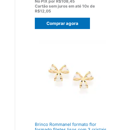
p
p
No PIX por
R$108,45
r
r
Cartão sem juros em até
10x de
e
e
R$12,05
ç
ç
o
o
Comprar agora
o
a
r
t
i
u
g
a
i
l
n
é
a
:
l
R
e
$
r
1
a
2
:
0
R
,
$
5
1
0
5
.
5
,
0
0
Brinco Rommanel formato flor
.
formado filetes lisos com 3 cristais