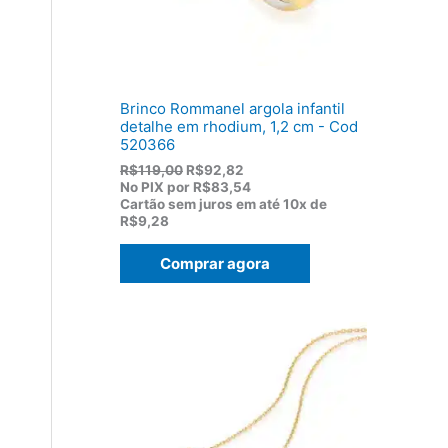
1
0
7
.
5
,
0
0
Brinco Rommanel argola infantil
.
detalhe em rhodium, 1,2 cm - Cod
520366
O
O
R$
119,00
R$
92,82
p
p
No PIX por
R$83,54
r
r
Cartão sem juros em até
10x de
e
e
R$9,28
ç
ç
o
o
Comprar agora
o
a
r
t
i
u
g
a
i
l
n
é
a
:
l
R
e
$
r
9
a
2