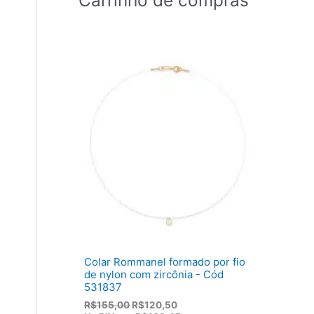
Colar Rommanel formado por fio
de nylon com zircônia - Cód
531837
O
O
R$
155,00
R$
120,50