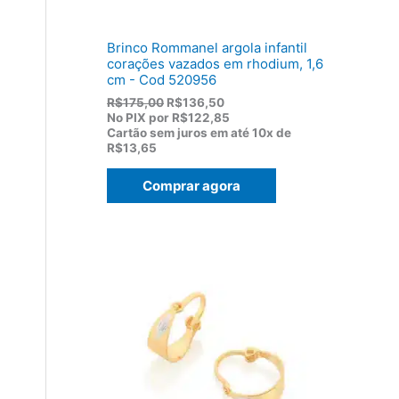
,
0
0
Brinco Rommanel argola infantil
.
corações vazados em rhodium, 1,6
cm - Cod 520956
O
O
R$
175,00
R$
136,50
p
p
No PIX por
R$122,85
r
r
Cartão sem juros em até
10x de
e
e
R$13,65
ç
ç
o
o
Comprar agora
o
a
r
t
i
u
g
a
i
l
n
é
a
:
l
R
e
$
r
1
a
3
:
6
R
,
$
5