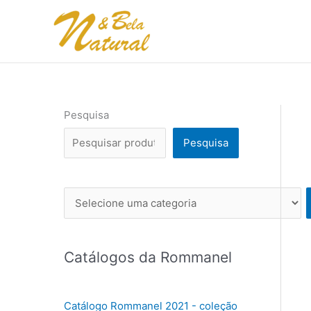
Ir
para
o
conteúdo
Pesquisa
Pesquisa
Se
l
e
c
Catálogos da Rommanel
i
o
n
Catálogo Rommanel 2021 - coleção