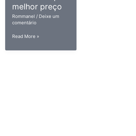
melhor preço
Rommanel
/
Deixe um
comentário
Como
Read More »
comprar
joias
da
Rommanel
pelo
melhor
preço