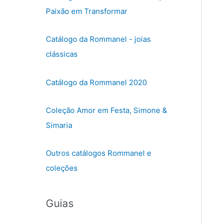
e
Paixão em Transformar
u
m
Catálogo da Rommanel - joias
a
clássicas
c
a
Catálogo da Rommanel 2020
t
e
Coleção Amor em Festa, Simone &
g
o
Simaria
r
i
Outros catálogos Rommanel e
a
coleções
Guias