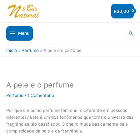
Ir
para
R$
0,00
o
conteúdo
Pesq
Menu
Início
Perfume
A pele e o perfume
A pele e o perfume
Perfume
/
1 Comentário
Por que o mesmo perfume tem cheiro diferente em pessoas
diferentes? Este é um dos fenômenos que torna o universo das
fragrâncias tão desafiador. O cheiro muda basicamente pela
complexidade da pele e da fragrância.