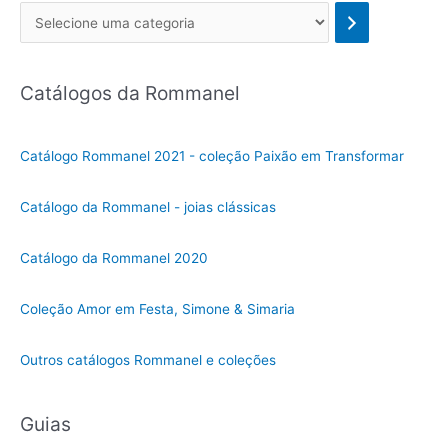
Se
l
e
Catálogos da Rommanel
c
i
o
Catálogo Rommanel 2021 - coleção Paixão em Transformar
n
e
Catálogo da Rommanel - joias clássicas
u
m
Catálogo da Rommanel 2020
a
c
Coleção Amor em Festa, Simone & Simaria
a
t
Outros catálogos Rommanel e coleções
e
g
Guias
o