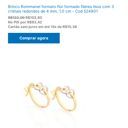
Brinco Rommanel formato flor formado filetes lisos com 3
cristais redondos de 4 mm, 1,0 cm - Cod 524901
O
O
R$
122,00
R$
103,80
p
p
No PIX por
R$93,42
r
r
Cartão sem juros em até
10x de
R$10,38
e
e
ç
ç
Comprar agora
o
o
o
a
r
t
i
u
g
a
i
l
n
é
a
:
l
R
e
$
r
1
a
0
:
3
R
,
$
8
1
0
2
.
2
,
0