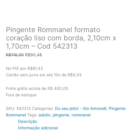
Pingente Rommanel formato
coração liso com borda, 2,10cm x
1,70cm – Cod 542313
O
O
R$
116,00
R$
90,48
preço
preço
original
atual
No PIX por
R$81,43
era:
é:
Cartão sem juros em até
10x de
R$9,05
R$116,00.
R$90,48.
Frete grátis acima de R$ 400,00
Fora de estoque
SKU:
542313
Categorias:
Do seu jeito! - Gio Antonelli
,
Pingente
Rommanel
Tags:
adulto
,
pingente
,
rommanel
Descrição
Informação adicional