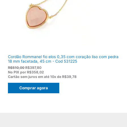
:
,
R
8
$
2
1
.
1
9
,
0
0
.
Cordão Rommanel fio elos 0,35 com coração liso com pedra
18 mm facetada, 45 cm - Cod 531225
O
O
R$
510,00
R$
397,80
p
p
No PIX por
R$358,02
r
r
Cartão sem juros em até
10x de
R$39,78
e
e
ç
ç
Comprar agora
o
o
o
a
r
t
i
u
g
a
i
l
n
é
a
:
l
R