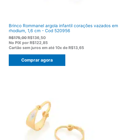
0
.
Brinco Rommanel argola infantil corações vazados em
rhodium, 1,6 cm - Cod 520956
O
O
R$
175,00
R$
136,50
p
p
No PIX por
R$122,85
r
r
Cartão sem juros em até
10x de
R$13,65
e
e
ç
ç
Comprar agora
o
o
o
a
r
t
i
u
g
a
i
l
n
é
a
:
l
R
e
$
r
1
a
3
:
6
R
,
$
5
1
0