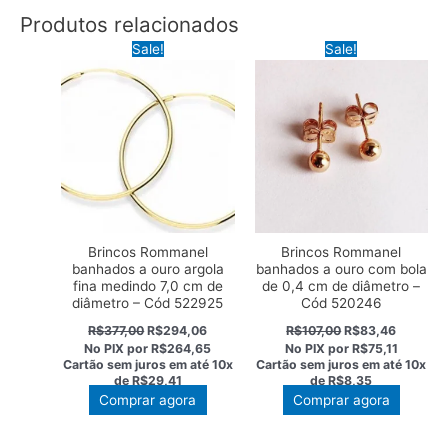
Produtos relacionados
Sale!
Sale!
Brincos Rommanel
Brincos Rommanel
banhados a ouro argola
banhados a ouro com bola
fina medindo 7,0 cm de
de 0,4 cm de diâmetro –
diâmetro – Cód 522925
Cód 520246
O
O
O
O
R$
377,00
R$
294,06
R$
107,00
R$
83,46
preço
preço
preço
preço
No PIX por
R$264,65
No PIX por
R$75,11
original
atual
original
atual
Cartão sem juros em até
10x
Cartão sem juros em até
10x
era:
é:
era:
é:
de
R$29,41
de
R$8,35
R$377,00.
R$294,06.
R$107,00.
R$83,46
Comprar agora
Comprar agora