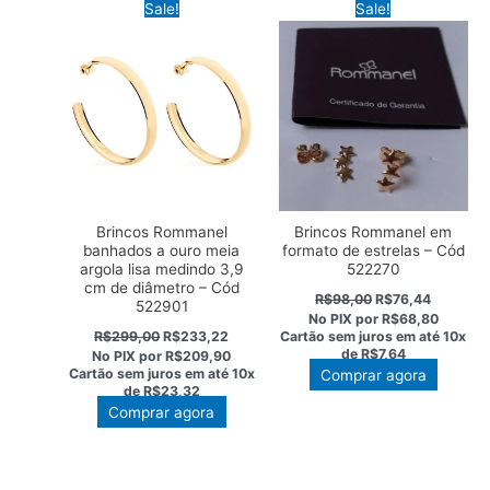
Sale!
Sale!
Brincos Rommanel
Brincos Rommanel em
banhados a ouro meia
formato de estrelas – Cód
argola lisa medindo 3,9
522270
cm de diâmetro – Cód
O
O
R$
98,00
R$
76,44
522901
preço
preço
No PIX por
R$68,80
original
atual
O
O
R$
299,00
R$
233,22
Cartão sem juros em até
10x
era:
é:
preço
preço
de
R$7,64
No PIX por
R$209,90
R$98,00.
R$76,44
original
atual
Cartão sem juros em até
10x
Comprar agora
era:
é:
de
R$23,32
R$299,00.
R$233,22.
Comprar agora