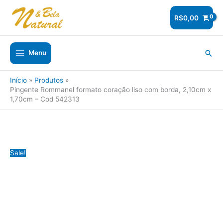
Ir
para
R$
0,00
o
conteúdo
Pesq
Menu
Início
Produtos
Pingente Rommanel formato coração liso com borda, 2,10cm x
1,70cm – Cod 542313
Sale!