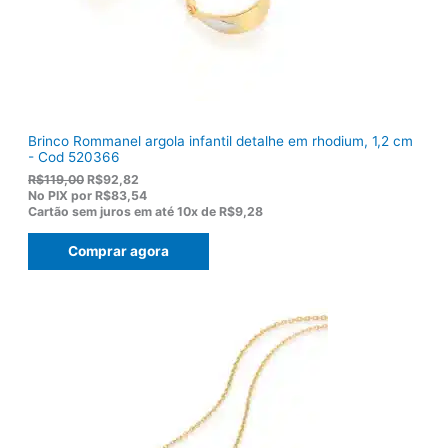
7
.
5
,
0
0
.
Brinco Rommanel argola infantil detalhe em rhodium, 1,2 cm
- Cod 520366
O
O
R$
119,00
R$
92,82
p
p
No PIX por
R$83,54
r
r
Cartão sem juros em até
10x de
R$9,28
e
e
ç
ç
Comprar agora
o
o
o
a
r
t
i
u
g
a
i
l
n
é
a
:
l
R
e
$
r
9
a
2