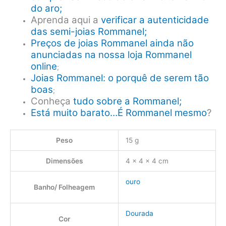
do aro;
Aprenda aqui a
verificar a autenticidade
das semi-joias Rommanel;
Preços de joias Rommanel ainda não
anunciadas na nossa loja Rommanel
online
;
Joias Rommanel: o porquê de serem tão
boas
;
Conheça
tudo sobre a Rommanel;
Está muito barato…É Rommanel mesmo
?
Peso
15 g
Dimensões
4 × 4 × 4 cm
ouro
Banho/ Folheagem
Dourada
Cor