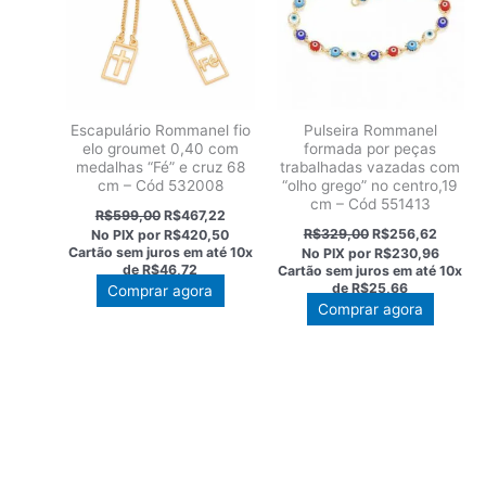
Escapulário Rommanel fio
Pulseira Rommanel
elo groumet 0,40 com
formada por peças
medalhas “Fé” e cruz 68
trabalhadas vazadas com
cm – Cód 532008
“olho grego” no centro,19
cm – Cód 551413
O
O
R$
599,00
R$
467,22
preço
preço
O
O
R$
329,00
R$
256,62
No PIX por
R$420,50
original
atual
preço
preço
Cartão sem juros em até
10x
No PIX por
R$230,96
era:
é:
original
atual
de
R$46,72
Cartão sem juros em até
10x
R$599,00.
R$467,22.
era:
é:
de
R$25,66
Comprar agora
R$329,00.
R$256,
Comprar agora