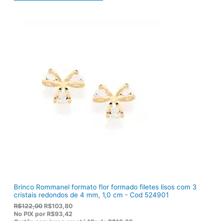
o
a
r
t
i
u
g
a
i
l
n
é
a
:
l
R
e
$
r
1
a
2
:
0
R
,
$
5
1
0
5
.
5
,
0
0
.
Brinco Rommanel formato flor formado filetes lisos com 3
cristais redondos de 4 mm, 1,0 cm - Cod 524901
O
O
R$
122,00
R$
103,80
p
p
No PIX por
R$93,42