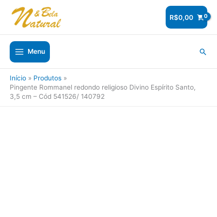
Ir
para
R$
0,00
o
conteúdo
Pesq
Menu
Início
Produtos
Pingente Rommanel redondo religioso Divino Espírito Santo,
3,5 cm – Cód 541526/ 140792