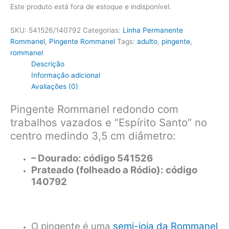
Este produto está fora de estoque e indisponível.
SKU:
541526/140792
Categorias:
Linha Permanente
Rommanel
,
Pingente Rommanel
Tags:
adulto
,
pingente
,
rommanel
Descrição
Informação adicional
Avaliações (0)
Pingente Rommanel redondo com
trabalhos vazados e “Espírito Santo” no
centro medindo 3,5 cm diâmetro:
– Dourado: código 541526
Prateado (folheado a Ródio): código
140792
O pingente é uma
semi-joia da Rommanel