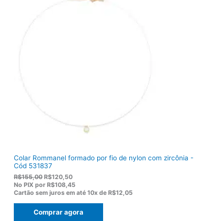
Colar Rommanel formado por fio de nylon com zircônia -
Cód 531837
O
O
R$
155,00
R$
120,50
p
p
No PIX por
R$108,45
r
r
Cartão sem juros em até
10x de
R$12,05
e
e
ç
ç
Comprar agora
o
o