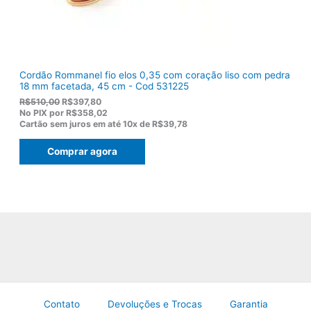
,
0
0
.
Cordão Rommanel fio elos 0,35 com coração liso com pedra
18 mm facetada, 45 cm - Cod 531225
O
O
R$
510,00
R$
397,80
p
p
No PIX por
R$358,02
r
r
Cartão sem juros em até
10x de
R$39,78
e
e
ç
ç
Comprar agora
o
o
o
a
r
t
i
u
g
a
i
l
n
é
a
:
l
R
e
$
r
3
a
9
:
7
R
,
Contato
Devoluções e Trocas
Garantia