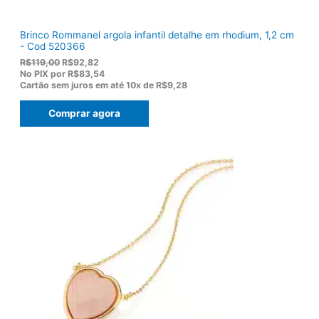
Brinco Rommanel argola infantil detalhe em rhodium, 1,2 cm
- Cod 520366
O
O
R$
119,00
R$
92,82
p
p
No PIX por
R$83,54
r
r
Cartão sem juros em até
10x de
R$9,28
e
e
ç
ç
Comprar agora
o
o
o
a
r
t
i
u
g
a
i
l
n
é
a
:
l
R
e
$
r
9
a
2
:
,
R
8
$
2
1
.
1
9