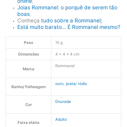
online
;
Joias Rommanel: o porquê de serem tão
boas
;
Conheça
tudo sobre a Rommanel;
Está muito barato… É Rommanel mesmo?
Peso
15 g
Dimensões
4 × 4 × 4 cm
Rommanel
Marca
ouro
,
prata/ ródio
Banho/ Folheagem
Dourada
Cor
Adulto
Faixa etária