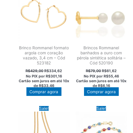
Brinco Rommanel formato
Brincos Rommanel
argola com coração
banhados a ouro com
vazado, 3,4 cm – Cód
pérola sintética solitária –
523182
Cód 520190
O
O
O
O
R$
429,00
R$
334,62
R$
79,00
R$
61,62
preço
preço
preço
preço
No PIX por
R$301,16
No PIX por
R$55,46
original
atual
original
atual
Cartão sem juros em até
10x
Cartão sem juros em até
10x
era:
é:
era:
é:
de
R$33,46
de
R$6,16
R$429,00.
R$334,62.
R$79,00.
R$61,62.
Comprar agora
Comprar agora
Sale!
Sale!