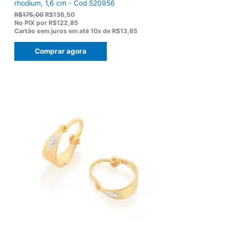
rhodium, 1,6 cm - Cod 520956
O
O
R$
175,00
R$
136,50
p
p
No PIX por
R$122,85
r
r
Cartão sem juros em até
10x de
R$13,65
e
e
ç
ç
Comprar agora
o
o
o
a
r
t
i
u
g
a
i
l
n
é
a
:
l
R
e
$
r
1
a
3
:
6
R
,
$
5
1
0
7
.
5
,
0
0
.