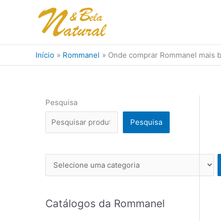
Ir
para
o
conteúdo
Início
Rommanel
Onde comprar Rommanel mais b
Pesquisa
Pesquisa
Se
l
e
c
Catálogos da Rommanel
i