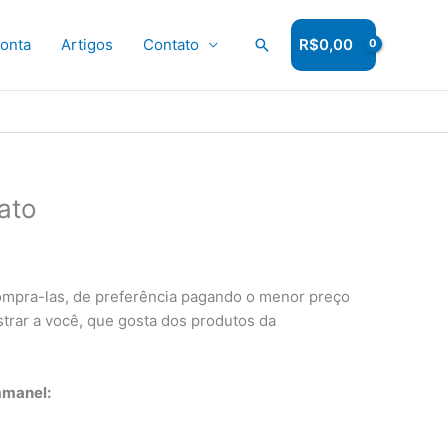
onta
Artigos
Contato
Pesquisar
R$
0,00
ato
ompra-las, de preferência pagando o menor preço
strar a você, que gosta dos produtos da
mmanel: