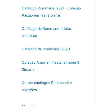
o
n
Catálogo Rommanel 2021 - coleção
e
Paixão em Transformar
u
m
Catálogo da Rommanel - joias
a
clássicas
c
a
Catálogo da Rommanel 2020
t
e
Coleção Amor em Festa, Simone &
g
o
Simaria
r
i
Outros catálogos Rommanel e
a
coleções