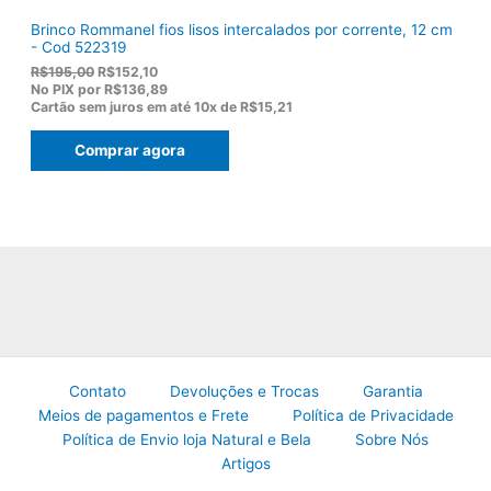
Brinco Rommanel fios lisos intercalados por corrente, 12 cm
- Cod 522319
O
O
R$
195,00
R$
152,10
p
p
No PIX por
R$136,89
r
r
Cartão sem juros em até
10x de
R$15,21
e
e
ç
ç
Comprar agora
o
o
o
a
r
t
i
u
g
a
i
l
n
é
a
:
l
R
e
$
r
1
a
5
:
2
R
,
Contato
Devoluções e Trocas
Garantia
$
1
Meios de pagamentos e Frete
Política de Privacidade
1
0
Política de Envio loja Natural e Bela
Sobre Nós
9
.
5
Artigos
,