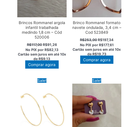
Brincos Rommanel argola
Brinco Rommanel formato
infantil trabalhada
navete ondulada, 3,4 cm –
medindo 1,8 cm – Cód
Cod 523849
520006
O
O
R$
253,00
R$
197,34
preço
preço
O
O
R$
117,00
R$
91,26
No PIX por
R$177,61
original
atual
preço
preço
Cartão sem juros em até
10x
No PIX por
R$82,13
era:
é:
original
atual
de
R$19,73
Cartão sem juros em até
10x
R$253,00.
R$197,3
era:
é:
de
R$9,13
Comprar agora
R$117,00.
R$91,26.
Comprar agora
Sale!
Sale!