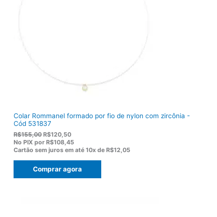
Colar Rommanel formado por fio de nylon com zircônia -
Cód 531837
O
O
R$
155,00
R$
120,50
p
p
No PIX por
R$108,45
r
r
Cartão sem juros em até
10x de
R$12,05
e
e
ç
ç
Comprar agora
o
o
o
a
r
t
i
u
g
a
i
l