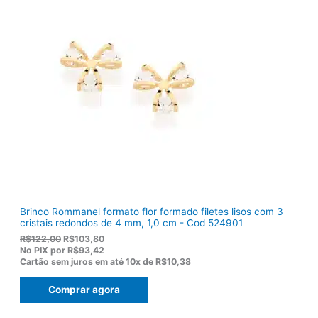
n
é
a
:
l
R
e
$
r
1
a
2
:
0
R
,
$
5
1
0
5
.
5
,
0
0
.
Brinco Rommanel formato flor formado filetes lisos com 3
cristais redondos de 4 mm, 1,0 cm - Cod 524901
O
O
R$
122,00
R$
103,80
p
p
No PIX por
R$93,42
r
r
Cartão sem juros em até
10x de
R$10,38
e
e
ç
ç
Comprar agora
o
o
o
a
r
t