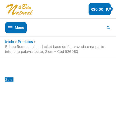
Ir
para
R$
0,00
o
conteúdo
Pesq
Menu
Início
Produtos
Brinco Rommanel ear jacket base de flor vazada e na parte
inferior a palavra sorte, 2 cm – Cód 526080
Sale!