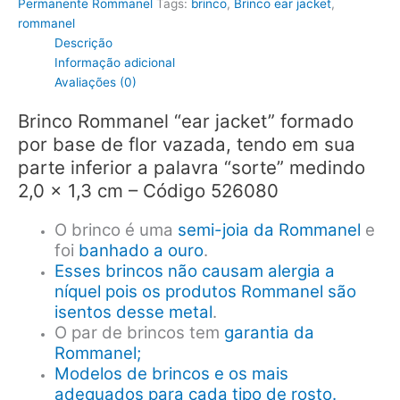
Permanente Rommanel
Tags:
brinco
,
Brinco ear jacket
,
rommanel
Descrição
Informação adicional
Avaliações (0)
Brinco Rommanel “ear jacket” formado
por base de flor vazada, tendo em sua
parte inferior a palavra “sorte” medindo
2,0 x 1,3 cm – Código 526080
O brinco é uma
semi-joia da Rommanel
e
foi
banhado a ouro
.
Esses brincos não causam alergia a
níquel pois os produtos Rommanel são
isentos desse metal
.
O par de brincos tem
garantia da
Rommanel;
Modelos de brincos e os mais
adequados para cada tipo de rosto.