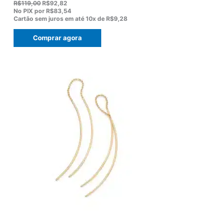
O
O
R$
119,00
R$
92,82
p
p
No PIX por
R$83,54
r
r
Cartão sem juros em até
10x de
R$9,28
e
e
ç
ç
Comprar agora
o
o
o
a
r
t
i
u
g
a
i
l
n
é
a
:
l
R
e
$
r
9
a
2
:
,
R
8
$
2
1
.
1
9
,
0
0
.