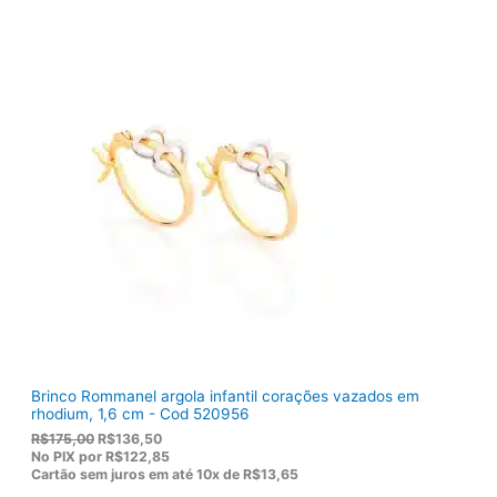
i
u
g
a
i
l
n
é
a
:
l
R
e
$
r
1
a
0
:
3
R
,
$
8
1
0
2
.
2
,
0
0
.
Brinco Rommanel argola infantil corações vazados em
rhodium, 1,6 cm - Cod 520956
O
O
R$
175,00
R$
136,50
p
p
No PIX por
R$122,85
r
r
Cartão sem juros em até
10x de
R$13,65
e
e