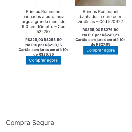
Brincos Rommanel
Brincos Rommanel
banhados a ouro meia
banhados a ouro com
argola grande medindo
zircônias – Cód 520922
6,0 cm diâmetro – Cód
O
O
R$
355,00
R$
276,90
522257
preço
preço
No PIX por
R$249,21
original
atual
O
O
R$
325,00
R$
253,50
Cartão sem juros em até
10x
era:
é:
preço
preço
de
R$27,69
No PIX por
R$228,15
R$355,00.
R$276,
original
atual
Cartão sem juros em até
10x
Comprar agora
era:
é:
de
R$25,35
R$325,00.
R$253,50.
Comprar agora
Compra Segura