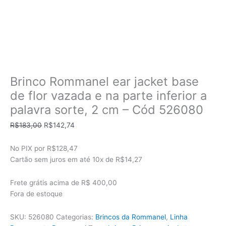
Brinco Rommanel ear jacket base
de flor vazada e na parte inferior a
palavra sorte, 2 cm – Cód 526080
O
O
R$
183,00
R$
142,74
preço
preço
original
atual
No PIX por
R$128,47
era:
é:
Cartão sem juros em até
10x de
R$14,27
R$183,00.
R$142,74.
Frete grátis acima de R$ 400,00
Fora de estoque
SKU:
526080
Categorias:
Brincos da Rommanel
,
Linha