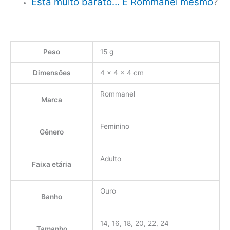
Está muito barato… É Rommanel mesmo
?
Peso
15 g
Dimensões
4 × 4 × 4 cm
Rommanel
Marca
Feminino
Gênero
Adulto
Faixa etária
Ouro
Banho
14, 16, 18, 20, 22, 24
Tamanho