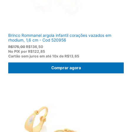
2
,
0
0
.
Brinco Rommanel argola infantil corações vazados em
rhodium, 1,6 cm - Cod 520956
O
O
R$
175,00
R$
136,50
p
p
No PIX por
R$122,85
r
r
Cartão sem juros em até
10x de
R$13,65
e
e
ç
ç
Comprar agora
o
o
o
a
r
t
i
u
g
a
i
l
n
é
a
:
l
R
e
$
r
1
a
3
:
6
R
,