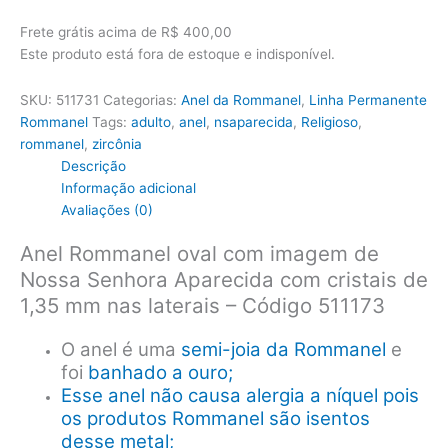
R$215,00.
R$179,40.
Frete grátis acima de R$ 400,00
Este produto está fora de estoque e indisponível.
SKU:
511731
Categorias:
Anel da Rommanel
,
Linha Permanente
Rommanel
Tags:
adulto
,
anel
,
nsaparecida
,
Religioso
,
rommanel
,
zircônia
Descrição
Informação adicional
Avaliações (0)
Anel Rommanel oval com imagem de
Nossa Senhora Aparecida com cristais de
1,35 mm nas laterais – Código 511173
O anel é uma
semi-joia da Rommanel
e
foi
banhado a ouro;
Esse anel não causa alergia a níquel pois
os produtos Rommanel são isentos
desse metal;