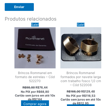
Produtos relacionados
Sale!
Sale!
Brincos Rommanel em
Brincos Rommanel
formato de estrelas – Cód
formados por navete larga
522270
com trabalho fosco 1,0 cm
– Cód 522008
O
O
R$
98,00
R$
76,44
preço
preço
O
O
R$
166,00
R$
129,48
No PIX por
R$68,80
original
atual
preço
preço
Cartão sem juros em até
10x
No PIX por
R$116,53
era:
é:
original
atual
de
R$7,64
Cartão sem juros em até
10x
R$98,00.
R$76,44.
era:
é:
de
R$12,95
Comprar agora
R$166,00.
R$129,4