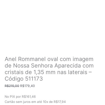
Anel Rommanel oval com imagem
de Nossa Senhora Aparecida com
cristais de 1,35 mm nas laterais –
Código 511173
O
O
R$
215,00
R$
179,40
preço
preço
original
atual
No PIX por
R$161,46
era:
é:
Cartão sem juros em até
10x de
R$17,94