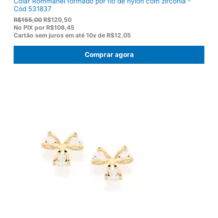
Colar Rommanel formado por fio de nylon com zircônia -
Cód 531837
O
O
R$
155,00
R$
120,50
p
p
No PIX por
R$108,45
r
r
Cartão sem juros em até
10x de
R$12,05
e
e
ç
ç
Comprar agora
o
o
o
a
r
t
i
u
g
a
i
l
n
é
a
:
l
R
e
$
r
1
a
2
:
0
R
,
$
5
1
0
5
.
5
,
0
0