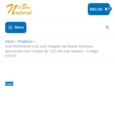
Ir
para
R$
0,00
o
conteúdo
Pesq
Menu
Início
Produtos
Anel Rommanel oval com imagem de Nossa Senhora
Aparecida com cristais de 1,35 mm nas laterais – Código
511173
Sale!