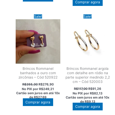
Comprar agora
Sale!
Sale!
Brincos Rommanel
Brincos Rommanel argola
banhados a ouro com
com detalhe em ródio na
zircônias – Cód 520922
parte superior medindo 2,2
cm – Cód 520003
O
O
R$
355,00
R$
276,90
preço
preço
O
O
R$
117,00
R$
91,26
No PIX por
R$249,21
original
atual
preço
preço
Cartão sem juros em até
10x
No PIX por
R$82,13
era:
é:
original
atual
de
R$27,69
Cartão sem juros em até
10x
R$355,00.
R$276,90.
era:
é:
de
R$9,13
Comprar agora
R$117,00.
R$91,26.
Comprar agora