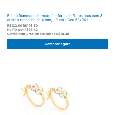
.
Brinco Rommanel formato flor formado filetes lisos com 3
cristais redondos de 4 mm, 1,0 cm - Cod 524901
O
O
R$
122,00
R$
103,80
p
p
No PIX por
R$93,42
r
r
Cartão sem juros em até
10x de
R$10,38
e
e
ç
ç
Comprar agora
o
o
o
a
r
t
i
u
g
a
i
l
n
é
a
:
l
R
e
$
r
1
a
0
:
3
R
,
$
8
1
0
2
.