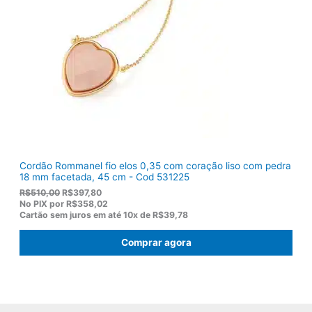
r
9
a
2
:
,
R
8
$
2
1
.
1
9
,
0
0
.
Cordão Rommanel fio elos 0,35 com coração liso com pedra
18 mm facetada, 45 cm - Cod 531225
O
O
R$
510,00
R$
397,80
p
p
No PIX por
R$358,02
r
r
Cartão sem juros em até
10x de
R$39,78
e
e
ç
ç
Comprar agora
o
o
o
a
r
t
i
u
g
a
i
l