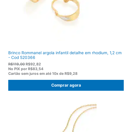
$
5
1
0
7
.
5
,
0
0
.
Brinco Rommanel argola infantil detalhe em rhodium, 1,2 cm
- Cod 520366
O
O
R$
119,00
R$
92,82
p
p
No PIX por
R$83,54
r
r
Cartão sem juros em até
10x de
R$9,28
e
e
ç
ç
Comprar agora
o
o
o
a
r
t
i
u
g
a
i
l
n
é
a
:
l
R
e
$