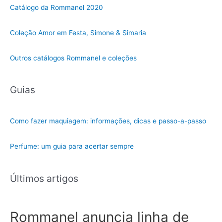
m
Catálogo da Rommanel 2020
a
c
Coleção Amor em Festa, Simone & Simaria
a
t
Outros catálogos Rommanel e coleções
e
g
Guias
o
r
i
Como fazer maquiagem: informações, dicas e passo-a-passo
a
Perfume: um guia para acertar sempre
Últimos artigos
Rommanel anuncia linha de