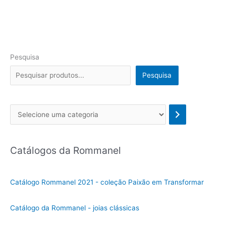
de
cartão
do
Mercado
pago
Pesquisa
Pesquisa
Se
l
e
Catálogos da Rommanel
c
i
o
Catálogo Rommanel 2021 - coleção Paixão em Transformar
n
e
Catálogo da Rommanel - joias clássicas
u