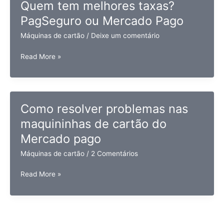
Quem tem melhores taxas?
PagSeguro ou Mercado Pago
Máquinas de cartão
/
Deixe um comentário
Quem
Read More »
tem
melhores
taxas?
PagSeguro
Como resolver problemas nas
ou
maquininhas de cartão do
Mercado
Pago
Mercado pago
Máquinas de cartão
/
2 Comentários
Como
Read More »
resolver
problemas
nas
maquininhas