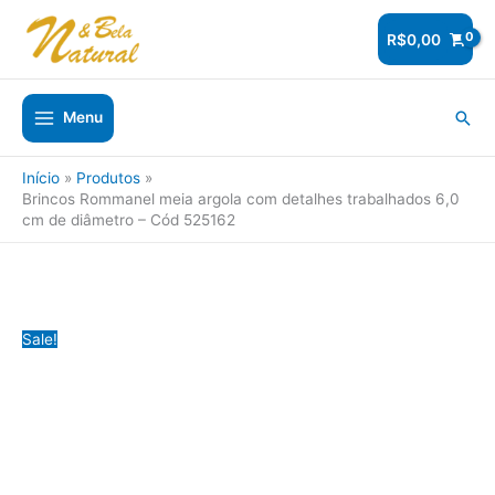
Ir
para
R$
0,00
o
conteúdo
Pesq
Menu
Início
Produtos
Brincos Rommanel meia argola com detalhes trabalhados 6,0
cm de diâmetro – Cód 525162
Sale!