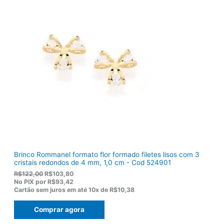
n
é
a
:
l
R
e
$
r
1
a
2
:
0
R
,
$
5
1
0
5
.
5
,
0
0
.
Brinco Rommanel formato flor formado filetes lisos com 3
cristais redondos de 4 mm, 1,0 cm - Cod 524901
O
O
R$
122,00
R$
103,80
p
p
No PIX por
R$93,42
r
r
Cartão sem juros em até
10x de
R$10,38
e
e
ç
ç
Comprar agora
o
o
o
a