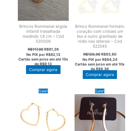
Brincos Rommanel argola
Brinco Rommanel formato
infantil trabalhada
coração com cristais um
medindo 1,8 cm – Cód
liso e outro granitado de
520006
ródio nas laterais – Cod
522545
O
O
R$
117,00
R$
91,26
preço
preço
O
O
R$
120,00
R$
93,60
No PIX por
R$82,13
original
atual
preço
preço
Cartão sem juros em até
10x
No PIX por
R$84,24
era:
é:
original
atual
de
R$9,13
Cartão sem juros em até
10x
R$117,00.
R$91,26.
era:
é:
de
R$9,36
Comprar agora
R$120,00.
R$93,60
Comprar agora
Sale!
Sale!