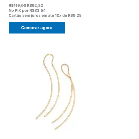
O
O
R$
119,00
R$
92,82
p
p
No PIX por
R$83,54
r
r
Cartão sem juros em até
10x de
R$9,28
e
e
ç
ç
Comprar agora
o
o
o
a
r
t
i
u
g
a
i
l
n
é
a
:
l
R
e
$
r
9
a
2
:
,
R
8
$
2
1
.
1
9
,
0
0
.