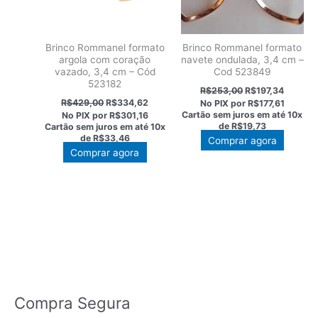
Brinco Rommanel formato
Brinco Rommanel formato
argola com coração
navete ondulada, 3,4 cm –
vazado, 3,4 cm – Cód
Cod 523849
523182
O
O
R$
253,00
R$
197,34
preço
preço
O
O
R$
429,00
R$
334,62
No PIX por
R$177,61
original
atual
preço
preço
Cartão sem juros em até
10x
No PIX por
R$301,16
era:
é:
original
atual
de
R$19,73
Cartão sem juros em até
10x
R$253,00.
R$197,3
era:
é:
de
R$33,46
Comprar agora
R$429,00.
R$334,62.
Comprar agora
Compra Segura