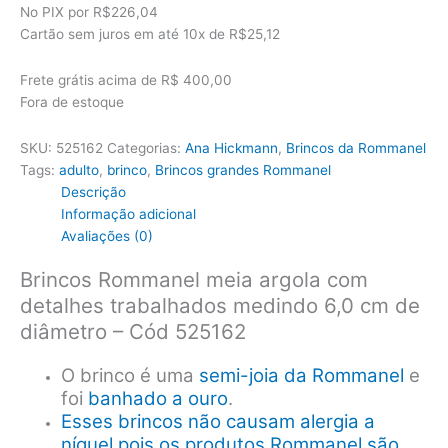
original
atual
No PIX por
R$226,04
era:
é:
Cartão sem juros em até
10x de
R$25,12
R$322,00.
R$251,16.
Frete grátis acima de R$ 400,00
Fora de estoque
SKU:
525162
Categorias:
Ana Hickmann
,
Brincos da Rommanel
Tags:
adulto
,
brinco
,
Brincos grandes Rommanel
Descrição
Informação adicional
Avaliações (0)
Brincos Rommanel meia argola com
detalhes trabalhados medindo 6,0 cm de
diâmetro – Cód 525162
O brinco é uma
semi-joia da Rommanel
e
foi
banhado a ouro
.
Esses brincos não causam alergia a
níquel pois os produtos Rommanel são