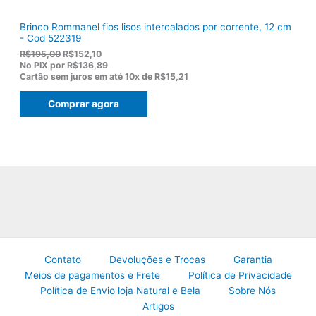
Brinco Rommanel fios lisos intercalados por corrente, 12 cm
- Cod 522319
O
O
R$
195,00
R$
152,10
p
p
No PIX por
R$136,89
r
r
Cartão sem juros em até
10x de
R$15,21
e
e
ç
ç
Comprar agora
o
o
o
a
r
t
i
u
g
a
i
l
n
é
a
:
l
R
e
$
r
1
a
5
:
2
R
,
Contato
Devoluções e Trocas
Garantia
$
1
Meios de pagamentos e Frete
Política de Privacidade
1
0
Política de Envio loja Natural e Bela
Sobre Nós
9
.
5
Artigos
,