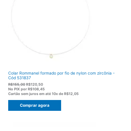
Colar Rommanel formado por fio de nylon com zircônia -
Cód 531837
O
O
R$
155,00
R$
120,50
p
p
No PIX por
R$108,45
r
r
Cartão sem juros em até
10x de
R$12,05
e
e
ç
ç
Comprar agora
o
o
o
a
r
t
i
u
g
a
i
l