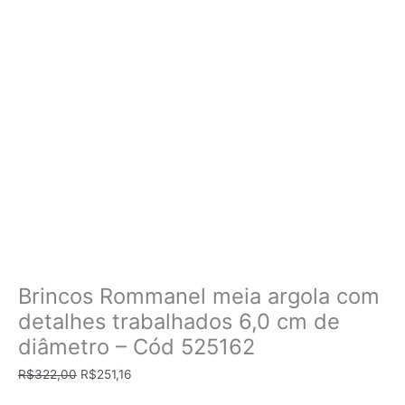
Brincos Rommanel meia argola com
detalhes trabalhados 6,0 cm de
diâmetro – Cód 525162
O
O
R$
322,00
R$
251,16
preço
preço