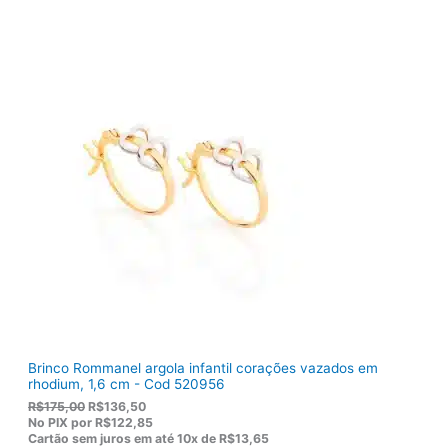
r
t
i
u
g
a
i
l
n
é
a
:
l
R
e
$
r
1
a
0
:
3
R
,
$
8
1
0
2
.
2
,
0
0
.
Brinco Rommanel argola infantil corações vazados em
rhodium, 1,6 cm - Cod 520956
O
O
R$
175,00
R$
136,50
p
p
No PIX por
R$122,85
r
r
Cartão sem juros em até
10x de
R$13,65