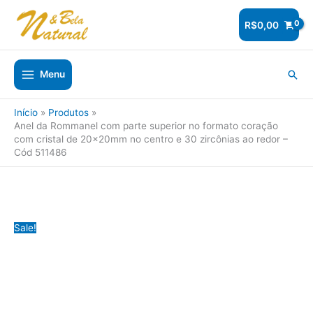
Ir
para
R$
0,00
o
conteúdo
Pesq
Menu
Início
Produtos
Anel da Rommanel com parte superior no formato coração
com cristal de 20x20mm no centro e 30 zircônias ao redor –
Cód 511486
Sale!