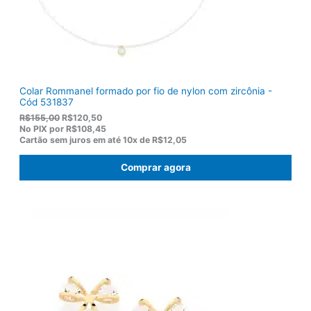
Colar Rommanel formado por fio de nylon com zircônia -
Cód 531837
O
O
R$
155,00
R$
120,50
p
p
No PIX por
R$108,45
r
r
Cartão sem juros em até
10x de
R$12,05
e
e
ç
ç
Comprar agora
o
o
o
a
r
t
i
u
g
a
i
l
n
é
a
:
l
R
e
$
r
1
a
2
:
0