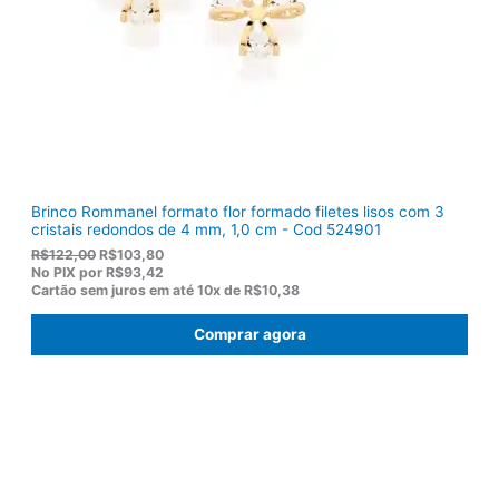
R
,
$
5
1
0
5
.
5
,
0
0
.
Brinco Rommanel formato flor formado filetes lisos com 3
cristais redondos de 4 mm, 1,0 cm - Cod 524901
O
O
R$
122,00
R$
103,80
p
p
No PIX por
R$93,42
r
r
Cartão sem juros em até
10x de
R$10,38
e
e
ç
ç
Comprar agora
o
o
o
a
r
t
i
u
g
a
i
l
n
é
a
:
l
R