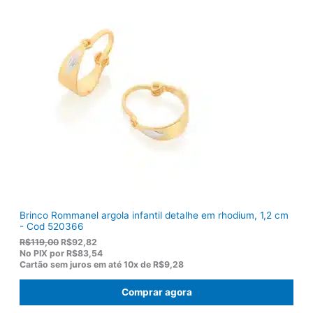
n
é
a
:
l
R
e
$
r
1
a
3
:
6
R
,
$
5
1
0
7
.
5
,
0
0
.
Brinco Rommanel argola infantil detalhe em rhodium, 1,2 cm
- Cod 520366
O
O
R$
119,00
R$
92,82
p
p
No PIX por
R$83,54
r
r
Cartão sem juros em até
10x de
R$9,28
e
e
ç
ç
Comprar agora
o
o
o
a