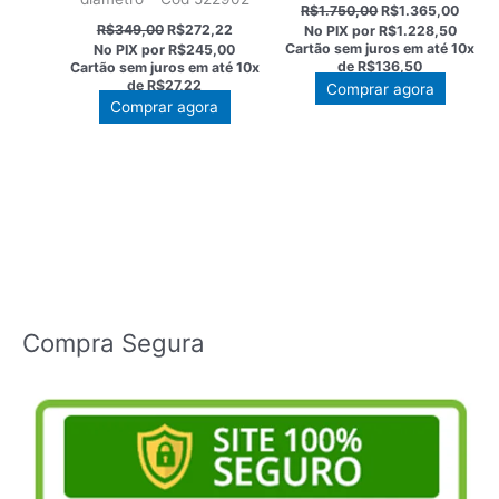
O
O
R$
1.750,00
R$
1.365,00
preço
preço
O
O
R$
349,00
R$
272,22
No PIX por
R$1.228,50
original
atual
preço
preço
Cartão sem juros em até
10x
No PIX por
R$245,00
era:
é:
original
atual
de
R$136,50
Cartão sem juros em até
10x
R$1.750,00.
R$1.3
era:
é:
de
R$27,22
Comprar agora
R$349,00.
R$272,22.
Comprar agora
Compra Segura