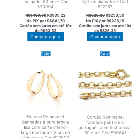
laminado, 60 cm – Cód
6,0 cm diâmetro – Cód
530094
522257
O
O
O
O
R$
1.199,00
R$
935,22
R$
325,00
R$
253,50
preço
preço
preço
preço
No PIX por
R$841,70
No PIX por
R$228,15
original
atual
original
atual
Cartão sem juros em até
10x
Cartão sem juros em até
10x
era:
é:
era:
é:
de
R$93,52
de
R$25,35
R$1.199,00.
R$935,22.
R$325,00.
R$253,
Comprar agora
Comprar agora
Sale!
Sale!
Brincos Rommanel
Cordão Rommanel
banhados a ouro argola
formado por fio elo
lisa com parte inferior
português com fecho boia,
larga medindo 2,2 cm de
50 cm – Cód 530841
diâmetro – Cód 522902