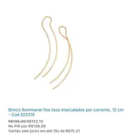
r
t
i
u
g
a
i
l
n
é
a
:
l
R
e
$
r
9
a
2
:
,
R
8
$
2
1
.
1
9
,
0
0
.
Brinco Rommanel fios lisos intercalados por corrente, 12 cm
- Cod 522319
O
O
R$
195,00
R$
152,10
p
p
No PIX por
R$136,89
r
r
Cartão sem juros em até
10x de
R$15,21