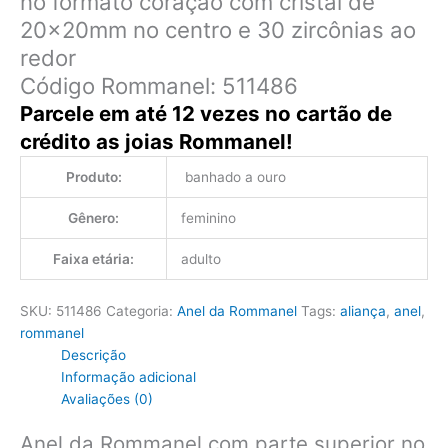
no formato coração com cristal de
20x20mm no centro e 30 zircônias ao
redor
Código Rommanel: 511486
Parcele em até 12 vezes no cartão de
crédito as joias Rommanel!
Produto:
banhado a ouro
Gênero:
feminino
Faixa etária:
adulto
SKU:
511486
Categoria:
Anel da Rommanel
Tags:
aliança
,
anel
,
rommanel
Descrição
Informação adicional
Avaliações (0)
Anel da Rommanel com parte superior no