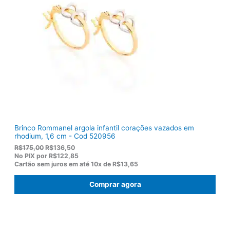
e
$
r
1
a
0
:
3
R
,
$
8
1
0
2
.
2
,
0
0
.
Brinco Rommanel argola infantil corações vazados em
rhodium, 1,6 cm - Cod 520956
O
O
R$
175,00
R$
136,50
p
p
No PIX por
R$122,85
r
r
Cartão sem juros em até
10x de
R$13,65
e
e
ç
ç
Comprar agora
o
o
o
a
r
t
i
u
g
a
i
l