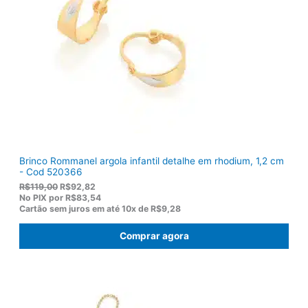
r
1
a
3
:
6
R
,
$
5
1
0
7
.
5
,
0
0
.
Brinco Rommanel argola infantil detalhe em rhodium, 1,2 cm
- Cod 520366
O
O
R$
119,00
R$
92,82
p
p
No PIX por
R$83,54
r
r
Cartão sem juros em até
10x de
R$9,28
e
e
ç
ç
Comprar agora
o
o
o
a
r
t
i
u
g
a
i
l
n
é