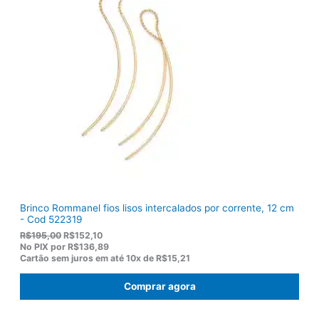
a
:
l
R
e
$
r
9
a
2
:
,
R
8
$
2
1
.
1
9
,
0
0
.
Brinco Rommanel fios lisos intercalados por corrente, 12 cm
- Cod 522319
O
O
R$
195,00
R$
152,10
p
p
No PIX por
R$136,89
r
r
Cartão sem juros em até
10x de
R$15,21
e
e
ç
ç
Comprar agora
o
o
o
a
r
t