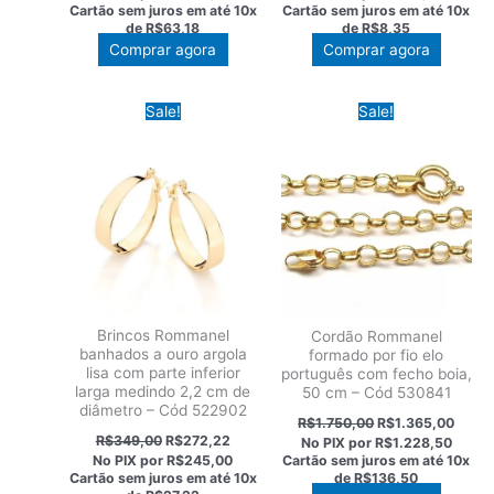
original
atual
original
atual
Cartão sem juros em até
10x
Cartão sem juros em até
10x
era:
é:
era:
é:
de
R$63,18
de
R$8,35
R$810,00.
R$631,80.
R$107,00.
R$83,46
Comprar agora
Comprar agora
Sale!
Sale!
Brincos Rommanel
Cordão Rommanel
banhados a ouro argola
formado por fio elo
lisa com parte inferior
português com fecho boia,
larga medindo 2,2 cm de
50 cm – Cód 530841
diâmetro – Cód 522902
O
O
R$
1.750,00
R$
1.365,00
preço
preço
O
O
R$
349,00
R$
272,22
No PIX por
R$1.228,50
original
atual
preço
preço
Cartão sem juros em até
10x
No PIX por
R$245,00
era:
é:
original
atual
de
R$136,50
Cartão sem juros em até
10x
R$1.750,00.
R$1.3
era:
é: