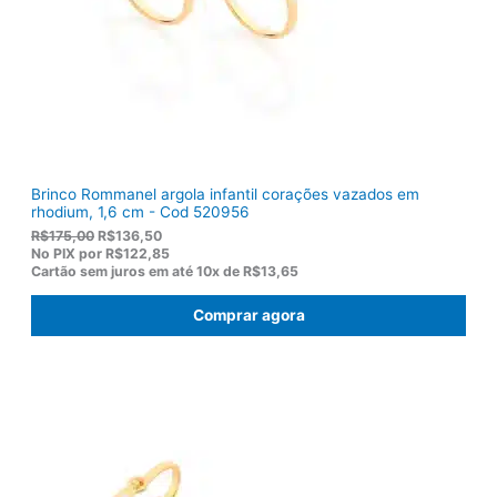
$
8
1
0
2
.
2
,
0
0
.
Brinco Rommanel argola infantil corações vazados em
rhodium, 1,6 cm - Cod 520956
O
O
R$
175,00
R$
136,50
p
p
No PIX por
R$122,85
r
r
Cartão sem juros em até
10x de
R$13,65
e
e
ç
ç
Comprar agora
o
o
o
a
r
t
i
u
g
a
i
l
n
é
a
:
l
R
e
$