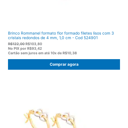
,
0
0
.
Brinco Rommanel formato flor formado filetes lisos com 3
cristais redondos de 4 mm, 1,0 cm - Cod 524901
O
O
R$
122,00
R$
103,80
p
p
No PIX por
R$93,42
r
r
Cartão sem juros em até
10x de
R$10,38
e
e
ç
ç
Comprar agora
o
o
o
a
r
t
i
u
g
a
i
l
n
é
a
:
l
R
e
$
r
1
a
0
:
3
R
,