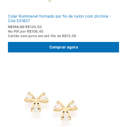
Colar Rommanel formado por fio de nylon com zircônia -
Cód 531837
O
O
R$
155,00
R$
120,50
p
p
No PIX por
R$108,45
r
r
Cartão sem juros em até
10x de
R$12,05
e
e
ç
ç
Comprar agora
o
o
o
a
r
t
i
u
g
a
i
l
n
é
a
:
l
R
e
$
r
1
a
2
:
0
R
,
$
5
1
0
5
.
5