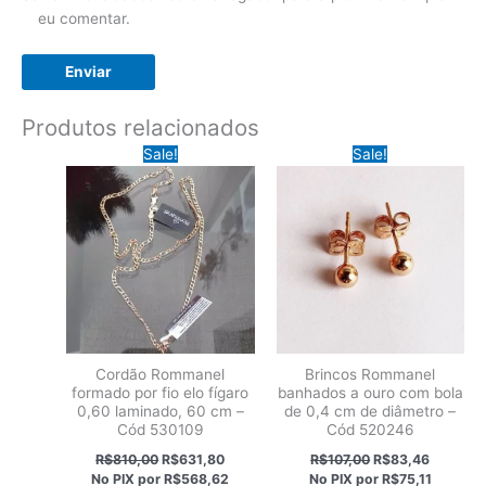
eu comentar.
Produtos relacionados
Sale!
Sale!
Cordão Rommanel
Brincos Rommanel
formado por fio elo fígaro
banhados a ouro com bola
0,60 laminado, 60 cm –
de 0,4 cm de diâmetro –
Cód 530109
Cód 520246
O
O
O
O
R$
810,00
R$
631,80
R$
107,00
R$
83,46
preço
preço
preço
preço
No PIX por
R$568,62
No PIX por
R$75,11