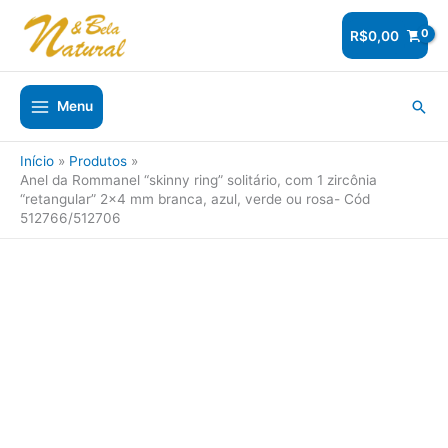
Ir
para
R$
0,00
o
conteúdo
Pesq
Menu
Início
Produtos
Anel da Rommanel “skinny ring” solitário, com 1 zircônia
“retangular” 2×4 mm branca, azul, verde ou rosa- Cód
512766/512706