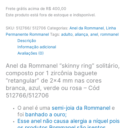
Frete grátis acima de R$ 400,00
Este produto está fora de estoque e indisponível.
SKU:
512766/ 512706
Categorias:
Anel da Rommanel
,
Linha
Permanente Rommanel
Tags:
adulto
,
aliança
,
anel
,
rommanel
Descrição
Informação adicional
Avaliações (0)
Anel da Rommanel “skinny ring” solitário,
composto por 1 zircônia baguete
“retangular” de 2×4 mm nas cores
branca, azul, verde ou rosa – Cód
512766/512706
O anel é uma
semi-joia da Rommanel
e
foi
banhado a ouro;
Esse anel não causa alergia a níquel pois
os produtos Rommanel são isentos