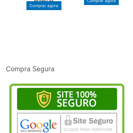
Comprar agora
R$349,00.
R$272,22.
Comprar agora
Compra Segura