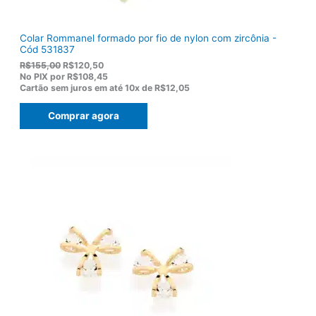
Colar Rommanel formado por fio de nylon com zircônia -
Cód 531837
O
O
R$
155,00
R$
120,50
p
p
No PIX por
R$108,45
r
r
Cartão sem juros em até
10x de
R$12,05
e
e
ç
ç
Comprar agora
o
o
o
a
r
t
i
u
g
a
i
l
n
é
a
:
l
R
e
$
r
1
a
2
:
0
R
,
$
5
1
0
5
.
5