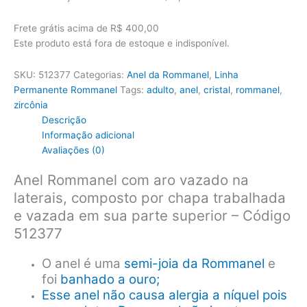
R$262,00.
R$218,60.
Frete grátis acima de R$ 400,00
Este produto está fora de estoque e indisponível.
SKU:
512377
Categorias:
Anel da Rommanel
,
Linha
Permanente Rommanel
Tags:
adulto
,
anel
,
cristal
,
rommanel
,
zircônia
Descrição
Informação adicional
Avaliações (0)
Anel Rommanel com aro vazado na
laterais, composto por chapa trabalhada
e vazada em sua parte superior – Código
512377
O anel é uma
semi-joia da Rommanel
e
foi
banhado a ouro;
Esse anel não causa alergia a níquel pois