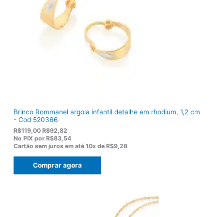
r
1
a
3
:
6
R
,
$
5
1
0
7
.
5
,
0
0
.
Brinco Rommanel argola infantil detalhe em rhodium, 1,2 cm
- Cod 520366
O
O
R$
119,00
R$
92,82
p
p
No PIX por
R$83,54
r
r
Cartão sem juros em até
10x de
R$9,28
e
e
ç
ç
Comprar agora
o
o
o
a
r
t
i
u
g
a
i
l
n
é