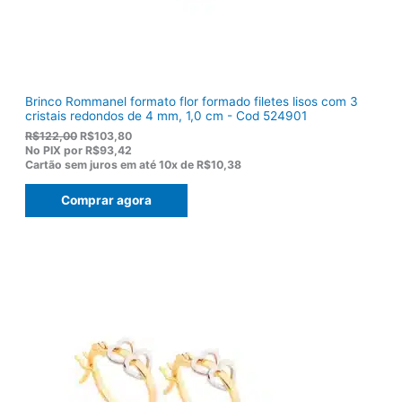
,
0
0
.
Brinco Rommanel formato flor formado filetes lisos com 3
cristais redondos de 4 mm, 1,0 cm - Cod 524901
O
O
R$
122,00
R$
103,80
p
p
No PIX por
R$93,42
r
r
Cartão sem juros em até
10x de
R$10,38
e
e
ç
ç
Comprar agora
o
o
o
a
r
t
i
u
g
a
i
l
n
é
a
:
l
R
e
$
r
1
a
0
:
3
R
,