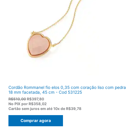
a
:
l
R
e
$
r
9
a
2
:
,
R
8
$
2
1
.
1
9
,
0
0
.
Cordão Rommanel fio elos 0,35 com coração liso com pedra
18 mm facetada, 45 cm - Cod 531225
O
O
R$
510,00
R$
397,80
p
p
No PIX por
R$358,02
r
r
Cartão sem juros em até
10x de
R$39,78
e
e
ç
ç
Comprar agora
o
o
o
a
r
t