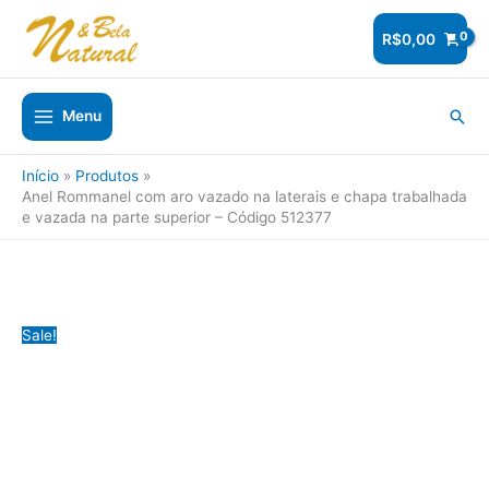
Ir
para
R$
0,00
o
conteúdo
Pesq
Menu
Início
Produtos
Anel Rommanel com aro vazado na laterais e chapa trabalhada
e vazada na parte superior – Código 512377
Sale!