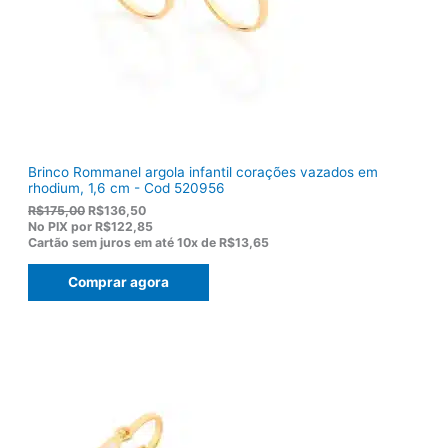
$
8
1
0
2
.
2
,
0
0
.
Brinco Rommanel argola infantil corações vazados em
rhodium, 1,6 cm - Cod 520956
O
O
R$
175,00
R$
136,50
p
p
No PIX por
R$122,85
r
r
Cartão sem juros em até
10x de
R$13,65
e
e
ç
ç
Comprar agora
o
o
o
a
r
t
i
u
g
a
i
l
n
é
a
:
l
R
e
$