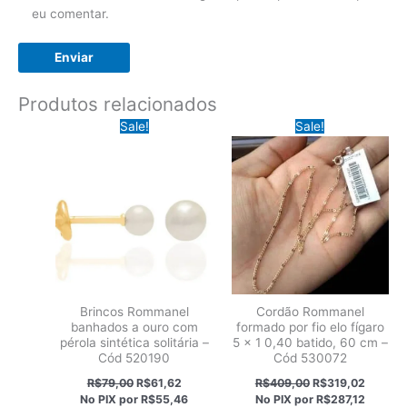
eu comentar.
Produtos relacionados
Sale!
Sale!
Brincos Rommanel
Cordão Rommanel
banhados a ouro com
formado por fio elo fígaro
pérola sintética solitária –
5 x 1 0,40 batido, 60 cm –
Cód 520190
Cód 530072
O
O
O
O
R$
79,00
R$
61,62
R$
409,00
R$
319,02
preço
preço
preço
preço
No PIX por
R$55,46
No PIX por
R$287,12