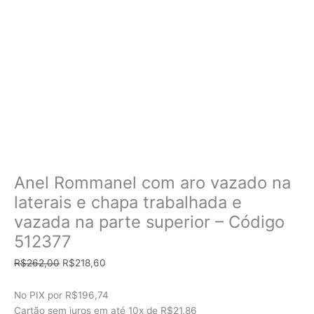
Anel Rommanel com aro vazado na
laterais e chapa trabalhada e
vazada na parte superior – Código
512377
O
O
R$
262,00
R$
218,60
preço
preço
original
atual
No PIX por
R$196,74
era:
é:
Cartão sem juros em até
10x de
R$21,86