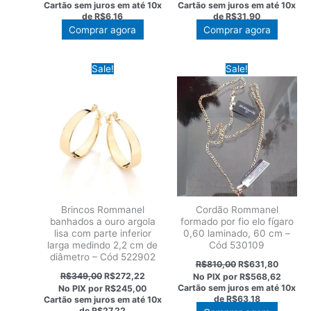
original
atual
original
atual
Cartão sem juros em até
10x
Cartão sem juros em até
10x
era:
é:
era:
é:
de
R$6,16
de
R$31,90
R$79,00.
R$61,62.
R$409,00.
R$319,
Comprar agora
Comprar agora
Sale!
Sale!
Brincos Rommanel
Cordão Rommanel
banhados a ouro argola
formado por fio elo fígaro
lisa com parte inferior
0,60 laminado, 60 cm –
larga medindo 2,2 cm de
Cód 530109
diâmetro – Cód 522902
O
O
R$
810,00
R$
631,80
preço
preço
O
O
R$
349,00
R$
272,22
No PIX por
R$568,62
original
atual
preço
preço
Cartão sem juros em até
10x
No PIX por
R$245,00
era:
é:
original
atual
de
R$63,18
Cartão sem juros em até
10x
R$810,00.
R$631,8
era:
é:
de
R$27,22