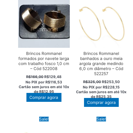
Brincos Rommanel
Brincos Rommanel
formados por navete larga
banhados a ouro meia
com trabalho fosco 1,0 cm
argola grande medindo
– Cód 522008
6,0 cm diâmetro – Cód
522257
O
O
R$
166,00
R$
129,48
preço
preço
O
O
R$
325,00
R$
253,50
No PIX por
R$116,53
original
atual
preço
preço
Cartão sem juros em até
10x
No PIX por
R$228,15
era:
é:
original
atual
de
R$12,95
Cartão sem juros em até
10x
R$166,00.
R$129,48.
era:
é:
de
R$25,35
Comprar agora
R$325,00.
R$253,
Comprar agora
Sale!
Sale!