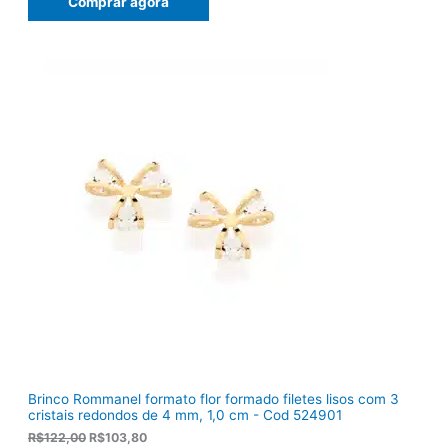
Comprar agora
o
o
o
a
r
t
i
u
g
a
i
l
n
é
a
:
l
R
e
$
r
1
a
2
:
0
R
,
$
5
1
0
5
.
5
,
0
0
.
Brinco Rommanel formato flor formado filetes lisos com 3
cristais redondos de 4 mm, 1,0 cm - Cod 524901
O
O
R$
122,00
R$
103,80