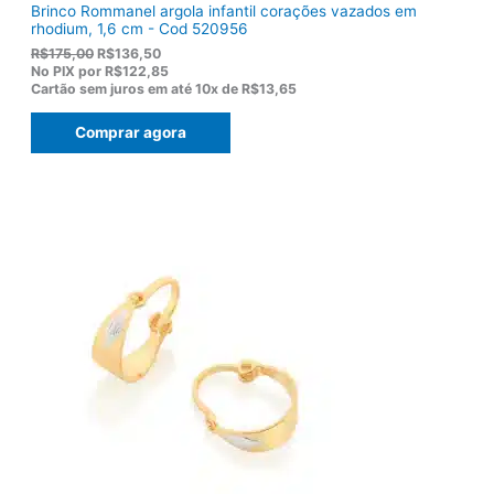
Brinco Rommanel argola infantil corações vazados em
rhodium, 1,6 cm - Cod 520956
O
O
R$
175,00
R$
136,50
p
p
No PIX por
R$122,85
r
r
Cartão sem juros em até
10x de
R$13,65
e
e
ç
ç
Comprar agora
o
o
o
a
r
t
i
u
g
a
i
l
n
é
a
:
l
R
e
$
r
1
a
3
:
6
R
,
$
5
1
0
7
.
5
,
0
0