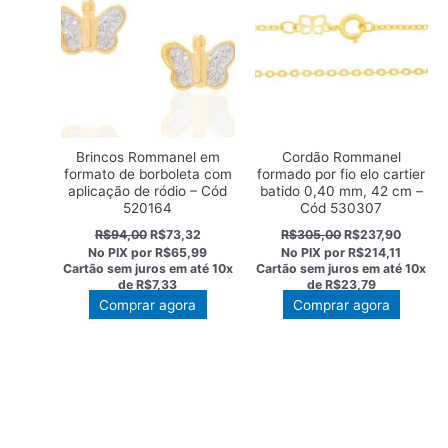
Brincos Rommanel em
Cordão Rommanel
formato de borboleta com
formado por fio elo cartier
aplicação de ródio – Cód
batido 0,40 mm, 42 cm –
520164
Cód 530307
O
O
O
O
R$
94,00
R$
73,32
R$
305,00
R$
237,90
preço
preço
preço
preço
No PIX por
R$65,99
No PIX por
R$214,11
original
atual
original
atual
Cartão sem juros em até
10x
Cartão sem juros em até
10x
era:
é:
era:
é:
de
R$7,33
de
R$23,79
R$94,00.
R$73,32.
R$305,00.
R$237,9
Comprar agora
Comprar agora