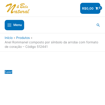
Ir
para
R$
0,00
o
conteúdo
Pesq
Menu
Início
Produtos
Anel Rommanel composto por símbolo da arroba com formato
de coração – Código 512441
Sale!