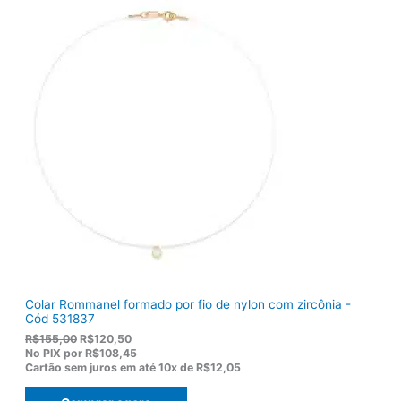
Colar Rommanel formado por fio de nylon com zircônia -
Cód 531837
O
O
R$
155,00
R$
120,50
p
p
No PIX por
R$108,45
r
r
Cartão sem juros em até
10x de
R$12,05
e
e
ç
ç