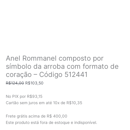
Anel Rommanel composto por
símbolo da arroba com formato de
coração – Código 512441
O
O
R$
124,00
R$
103,50
preço
preço
original
atual
No PIX por
R$93,15
era:
é:
Cartão sem juros em até
10x de
R$10,35
R$124,00.
R$103,50.
Frete grátis acima de R$ 400,00
Este produto está fora de estoque e indisponível.