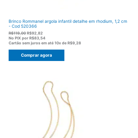
.
Brinco Rommanel argola infantil detalhe em rhodium, 1,2 cm
- Cod 520366
O
O
R$
119,00
R$
92,82
p
p
No PIX por
R$83,54
r
r
Cartão sem juros em até
10x de
R$9,28
e
e
ç
ç
Comprar agora
o
o
o
a
r
t
i
u
g
a
i
l
n
é
a
:
l
R
e
$
r
9
a
2
:
,
R
8
$
2
1
.
1