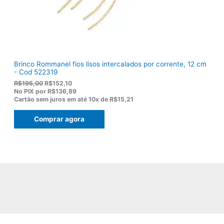
9
,
0
0
.
Brinco Rommanel fios lisos intercalados por corrente, 12 cm
- Cod 522319
O
O
R$
195,00
R$
152,10
p
p
No PIX por
R$136,89
r
r
Cartão sem juros em até
10x de
R$15,21
e
e
ç
ç
Comprar agora
o
o
o
a
r
t
i
u
g
a
i
l
n
é
a
:
l
R
e
$
r
1
a
5
:
2