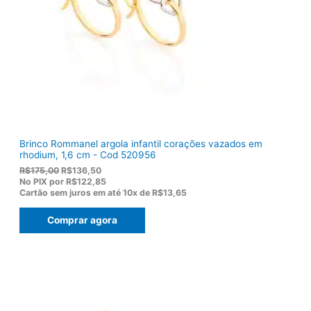
:
3
R
,
$
8
1
0
2
.
2
,
0
0
.
Brinco Rommanel argola infantil corações vazados em
rhodium, 1,6 cm - Cod 520956
O
O
R$
175,00
R$
136,50
p
p
No PIX por
R$122,85
r
r
Cartão sem juros em até
10x de
R$13,65
e
e
ç
ç
Comprar agora
o
o
o
a
r
t
i
u
g
a
i
l
n
é
a
: