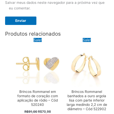
Salvar meus dados neste navegador para a próxima vez que
eu comentar.
Produtos relacionados
Sale!
Sale!
Brincos Rommanel em
Brincos Rommanel
formato de coração com
banhados a ouro argola
aplicação de ródio – Cód
lisa com parte inferior
520240
larga medindo 2,2 cm de
diâmetro – Cód 522902
O
O
R$
91,00
R$
70,98