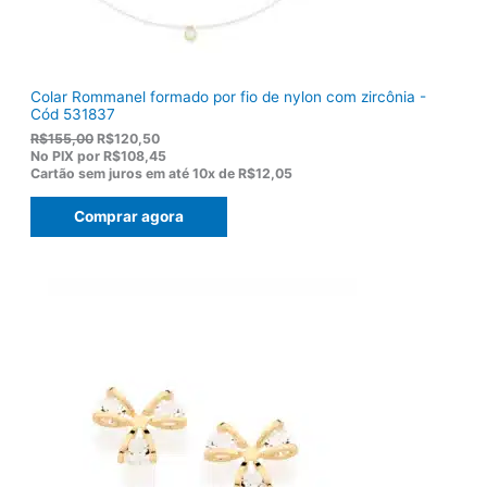
Colar Rommanel formado por fio de nylon com zircônia -
Cód 531837
O
O
R$
155,00
R$
120,50
p
p
No PIX por
R$108,45
r
r
Cartão sem juros em até
10x de
R$12,05
e
e
ç
ç
Comprar agora
o
o
o
a
r
t
i
u
g
a
i
l
n
é
a
:
l
R
e
$
r
1
a
2
:
0
R
,
$
5
1
0