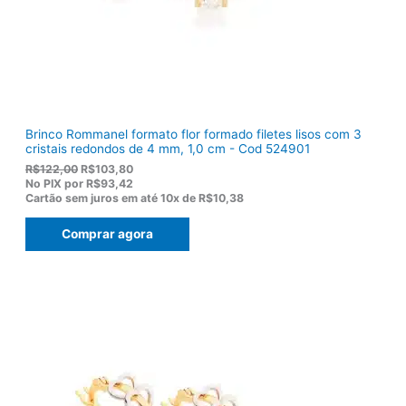
5
.
5
,
0
0
.
Brinco Rommanel formato flor formado filetes lisos com 3
cristais redondos de 4 mm, 1,0 cm - Cod 524901
O
O
R$
122,00
R$
103,80
p
p
No PIX por
R$93,42
r
r
Cartão sem juros em até
10x de
R$10,38
e
e
ç
ç
Comprar agora
o
o
o
a
r
t
i
u
g
a
i
l
n
é
a
:
l
R
e
$
r
1
a
0