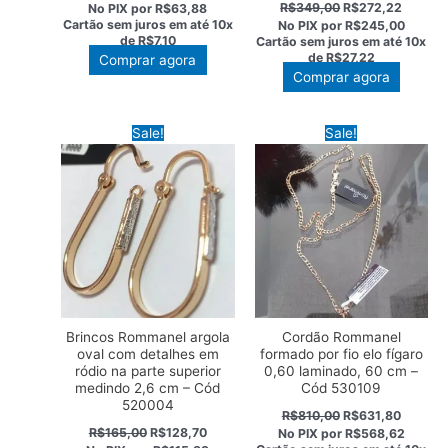
preço
preço
O
O
R$
349,00
R$
272,22
No PIX por
R$63,88
original
atual
preço
preço
Cartão sem juros em até
10x
No PIX por
R$245,00
era:
é:
original
atual
de
R$7,10
Cartão sem juros em até
10x
R$91,00.
R$70,98.
era:
é:
de
R$27,22
Comprar agora
R$349,00.
R$272,
Comprar agora
Sale!
Sale!
Brincos Rommanel argola
Cordão Rommanel
oval com detalhes em
formado por fio elo fígaro
ródio na parte superior
0,60 laminado, 60 cm –
medindo 2,6 cm – Cód
Cód 530109
520004
O
O
R$
810,00
R$
631,80
preço
preço
O
O
R$
165,00
R$
128,70
No PIX por
R$568,62
original
atual
preço
preço