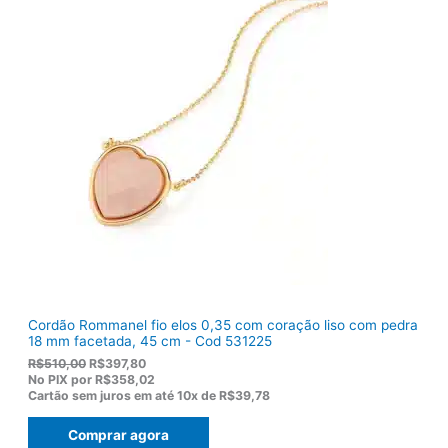
i
l
n
é
a
:
l
R
e
$
r
9
a
2
:
,
R
8
$
2
1
.
1
9
,
0
0
.
Cordão Rommanel fio elos 0,35 com coração liso com pedra
18 mm facetada, 45 cm - Cod 531225
O
O
R$
510,00
R$
397,80
p
p
No PIX por
R$358,02
r
r
Cartão sem juros em até
10x de
R$39,78
e
e
ç
ç
Comprar agora
o
o