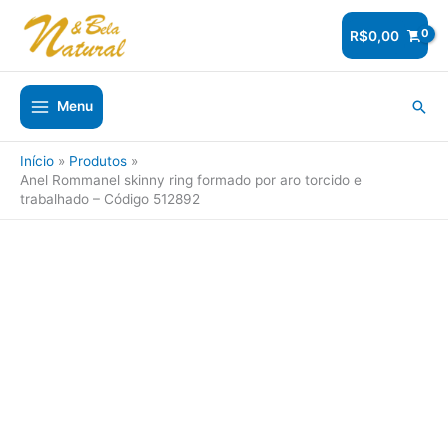
Ir
para
R$
0,00
o
conteúdo
Pesq
Menu
Início
Produtos
Anel Rommanel skinny ring formado por aro torcido e
trabalhado – Código 512892