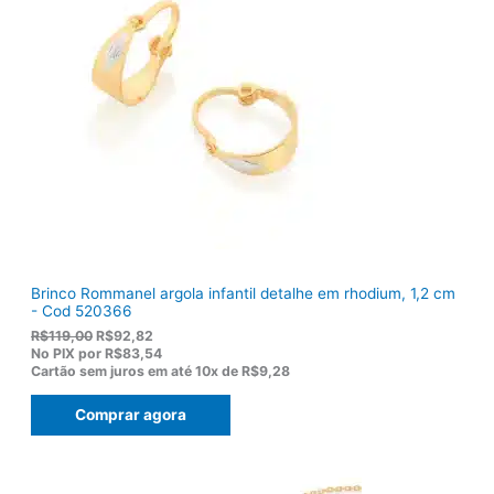
l
R
e
$
r
1
a
3
:
6
R
,
$
5
1
0
7
.
5
,
0
0
.
Brinco Rommanel argola infantil detalhe em rhodium, 1,2 cm
- Cod 520366
O
O
R$
119,00
R$
92,82
p
p
No PIX por
R$83,54
r
r
Cartão sem juros em até
10x de
R$9,28
e
e
ç
ç
Comprar agora
o
o
o
a
r
t
i
u
g
a