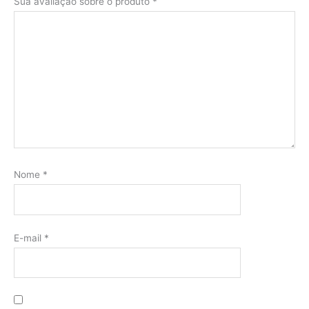
Sua avaliação sobre o produto
*
Nome
*
E-mail
*