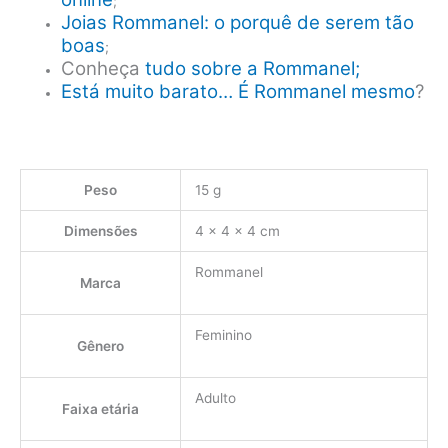
;
Joias Rommanel: o porquê de serem tão
boas
;
Conheça
tudo sobre a Rommanel;
Está muito barato… É Rommanel mesmo
?
Peso
15 g
Dimensões
4 × 4 × 4 cm
Rommanel
Marca
Feminino
Gênero
Adulto
Faixa etária