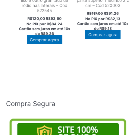
liso e outro granitado de
parte superior medindo 2,2
ródio nas laterais – Cod
cm – Cód 520003
522545
O
O
R$
117,00
R$
91,26
preço
preço
O
O
R$
120,00
R$
93,60
No PIX por
R$82,13
original
atual
preço
preço
Cartão sem juros em até
10x
No PIX por
R$84,24
era:
é:
original
atual
de
R$9,13
Cartão sem juros em até
10x
R$117,00.
R$91,26.
era:
é:
de
R$9,36
Comprar agora
R$120,00.
R$93,60.
Comprar agora
Compra Segura