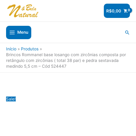
Ir
para
R$
0,00
o
conteúdo
Pesq
Menu
Início
Produtos
Brincos Rommanel base losango com zircônias composta por
retângulo com zircônias ( total 38 par) e pedra sextavada
medindo 5,5 cm – Cód 524447
Sale!