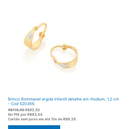
i
u
g
a
i
l
n
é
a
:
l
R
e
$
r
1
a
3
:
6
R
,
$
5
1
0
7
.
5
,
0
0
.
Brinco Rommanel argola infantil detalhe em rhodium, 1,2 cm
- Cod 520366
O
O
R$
119,00
R$
92,82
p
p
No PIX por
R$83,54
r
r
Cartão sem juros em até
10x de
R$9,28
e
e
ç
ç