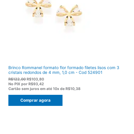
a
2
:
0
R
,
$
5
1
0
5
.
5
,
0
0
.
Brinco Rommanel formato flor formado filetes lisos com 3
cristais redondos de 4 mm, 1,0 cm - Cod 524901
O
O
R$
122,00
R$
103,80
p
p
No PIX por
R$93,42
r
r
Cartão sem juros em até
10x de
R$10,38
e
e
ç
ç
Comprar agora
o
o
o
a
r
t
i
u
g
a
i
l
n
é