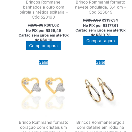
Brincos Rommanel
Brinco Rommanel formato
banhados a ouro com
navete ondulada, 3,4 cm –
pérola sintética solitária –
Cod 523849
Cód 520190
O
O
R$
253,00
R$
197,34
preço
preço
O
O
R$
79,00
R$
61,62
No PIX por
R$177,61
original
atual
preço
preço
Cartão sem juros em até
10x
No PIX por
R$55,46
era:
é:
original
atual
de
R$19,73
Cartão sem juros em até
10x
R$253,00.
R$197,3
era:
é:
de
R$6,16
Comprar agora
R$79,00.
R$61,62.
Comprar agora
Sale!
Sale!
Brinco Rommanel formato
Brincos Rommanel argola
coração com cristais um
com detalhe em ródio na