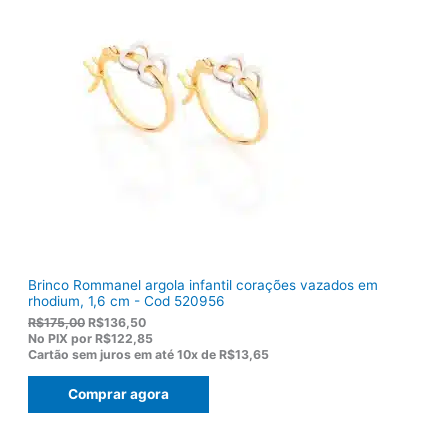
a
:
l
R
e
$
r
1
a
0
:
3
R
,
$
8
1
0
2
.
2
,
0
0
.
Brinco Rommanel argola infantil corações vazados em
rhodium, 1,6 cm - Cod 520956
O
O
R$
175,00
R$
136,50
p
p
No PIX por
R$122,85
r
r
Cartão sem juros em até
10x de
R$13,65
e
e
ç
ç
Comprar agora
o
o
o
a
r
t