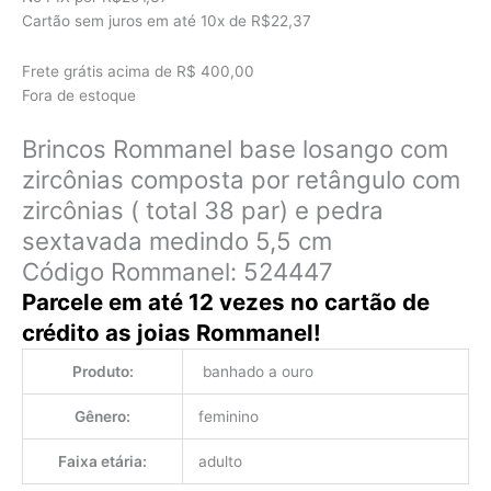
era:
é:
Cartão sem juros em até
10x de
R$22,37
R$262,00.
R$223,74.
Frete grátis acima de R$ 400,00
Fora de estoque
Brincos Rommanel base losango com
zircônias composta por retângulo com
zircônias ( total 38 par) e pedra
sextavada medindo 5,5 cm
Código Rommanel: 524447
Parcele em até 12 vezes no cartão de
crédito as joias Rommanel!
Produto:
banhado a ouro
Gênero:
feminino
Faixa etária:
adulto