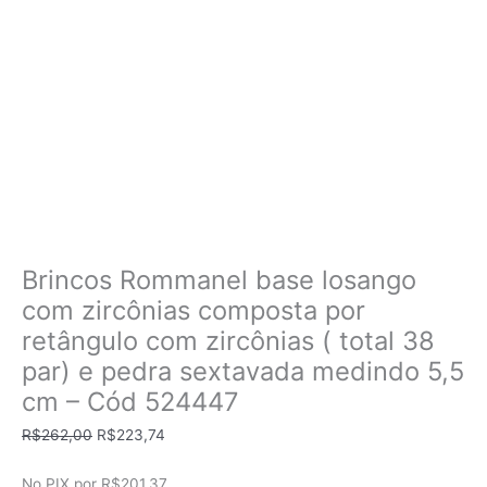
Brincos Rommanel base losango
com zircônias composta por
retângulo com zircônias ( total 38
par) e pedra sextavada medindo 5,5
cm – Cód 524447
O
O
R$
262,00
R$
223,74
preço
preço
original
atual
No PIX por
R$201,37