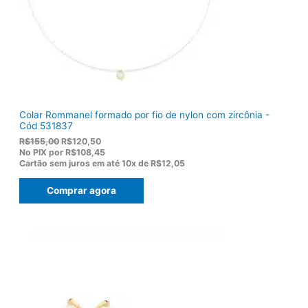
Colar Rommanel formado por fio de nylon com zircônia -
Cód 531837
O
O
R$
155,00
R$
120,50
p
p
No PIX por
R$108,45
r
r
Cartão sem juros em até
10x de
R$12,05
e
e
ç
ç
Comprar agora
o
o
o
a
r
t
i
u
g
a
i
l
n
é
a
:
l
R
e
$
r
1