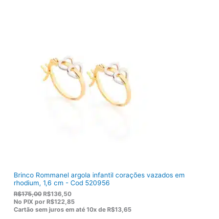
r
t
i
u
g
a
i
l
n
é
a
:
l
R
e
$
r
1
a
0
:
3
R
,
$
8
1
0
2
.
2
,
0
0
.
Brinco Rommanel argola infantil corações vazados em
rhodium, 1,6 cm - Cod 520956
O
O
R$
175,00
R$
136,50
p
p
No PIX por
R$122,85
r
r
Cartão sem juros em até
10x de
R$13,65
e
e