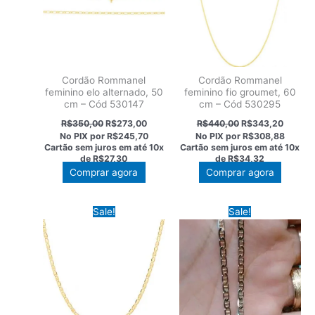
Cordão Rommanel
Cordão Rommanel
feminino elo alternado, 50
feminino fio groumet, 60
cm – Cód 530147
cm – Cód 530295
O
O
O
O
R$
350,00
R$
273,00
R$
440,00
R$
343,20
preço
preço
preço
preço
No PIX por
R$245,70
No PIX por
R$308,88
original
atual
original
atual
Cartão sem juros em até
10x
Cartão sem juros em até
10x
era:
é:
era:
é:
de
R$27,30
de
R$34,32
R$350,00.
R$273,00.
R$440,00.
R$343,
Comprar agora
Comprar agora
Sale!
Sale!