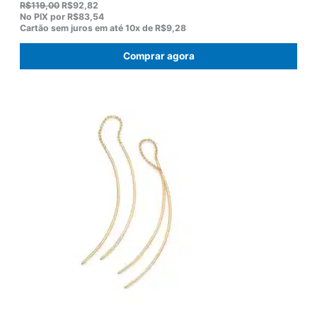
O
O
R$
119,00
R$
92,82
p
p
No PIX por
R$83,54
r
r
Cartão sem juros em até
10x de
R$9,28
e
e
ç
ç
Comprar agora
o
o
o
a
r
t
i
u
g
a
i
l
n
é
a
:
l
R
e
$
r
9
a
2
:
,
R
8
$
2
1
.
1
9
,
0
0
.