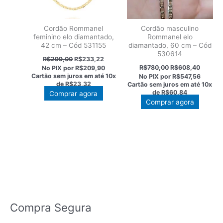
Cordão Rommanel
Cordão masculino
feminino elo diamantado,
Rommanel elo
42 cm – Cód 531155
diamantado, 60 cm – Cód
530614
O
O
R$
299,00
R$
233,22
preço
preço
O
O
R$
780,00
R$
608,40
No PIX por
R$209,90
original
atual
preço
preço
Cartão sem juros em até
10x
No PIX por
R$547,56
era:
é:
original
atual
de
R$23,32
Cartão sem juros em até
10x
R$299,00.
R$233,22.
era:
é:
de
R$60,84
Comprar agora
R$780,00.
R$608,
Comprar agora
Compra Segura