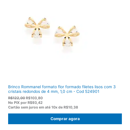
n
é
a
:
l
R
e
$
r
1
a
2
:
0
R
,
$
5
1
0
5
.
5
,
0
0
.
Brinco Rommanel formato flor formado filetes lisos com 3
cristais redondos de 4 mm, 1,0 cm - Cod 524901
O
O
R$
122,00
R$
103,80
p
p
No PIX por
R$93,42
r
r
Cartão sem juros em até
10x de
R$10,38
e
e
ç
ç
Comprar agora
o
o
o
a