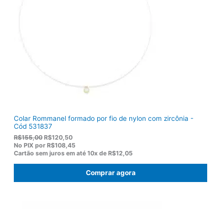
Colar Rommanel formado por fio de nylon com zircônia -
Cód 531837
O
O
R$
155,00
R$
120,50
p
p
No PIX por
R$108,45
r
r
Cartão sem juros em até
10x de
R$12,05
e
e
ç
ç
Comprar agora
o
o
o
a
r
t
i
u
g
a
i
l