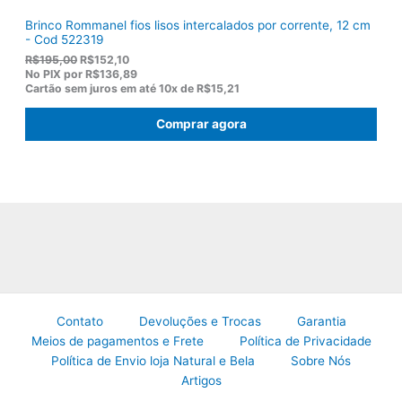
Brinco Rommanel fios lisos intercalados por corrente, 12 cm
- Cod 522319
O
O
R$
195,00
R$
152,10
p
p
No PIX por
R$136,89
r
r
Cartão sem juros em até
10x de
R$15,21
e
e
ç
ç
Comprar agora
o
o
o
a
r
t
i
u
g
a
i
l
n
é
a
:
l
R
e
$
r
1
a
5
:
2
R
,
Contato
Devoluções e Trocas
Garantia
$
1
Meios de pagamentos e Frete
Política de Privacidade
1
0
Política de Envio loja Natural e Bela
Sobre Nós
9
.
5
Artigos
,