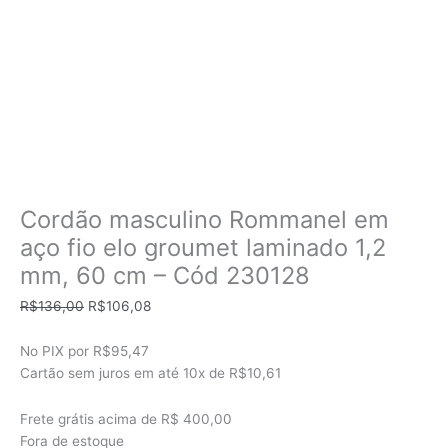
Cordão masculino Rommanel em
aço fio elo groumet laminado 1,2
mm, 60 cm – Cód 230128
O
O
R$
136,00
R$
106,08
preço
preço
original
atual
No PIX por
R$95,47
era:
é:
Cartão sem juros em até
10x de
R$10,61
R$136,00.
R$106,08.
Frete grátis acima de R$ 400,00
Fora de estoque