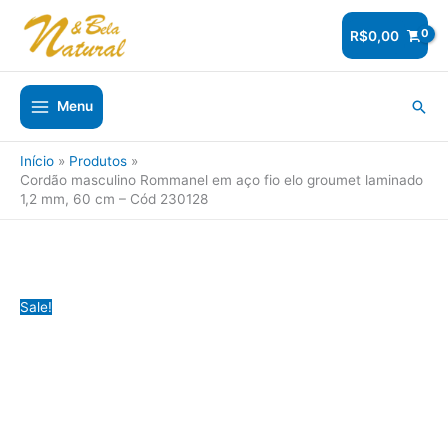
Ir
para
R$
0,00
o
conteúdo
Pesq
Menu
Início
Produtos
Cordão masculino Rommanel em aço fio elo groumet laminado
1,2 mm, 60 cm – Cód 230128
Sale!