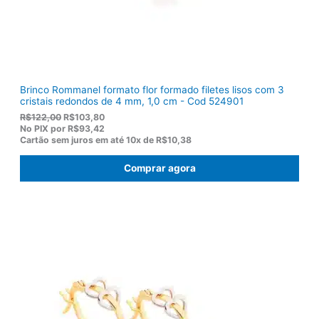
5
,
0
0
.
Brinco Rommanel formato flor formado filetes lisos com 3
cristais redondos de 4 mm, 1,0 cm - Cod 524901
O
O
R$
122,00
R$
103,80
p
p
No PIX por
R$93,42
r
r
Cartão sem juros em até
10x de
R$10,38
e
e
ç
ç
Comprar agora
o
o
o
a
r
t
i
u
g
a
i
l
n
é
a
:
l
R
e
$
r
1
a
0
:
3