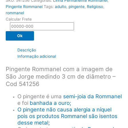
SKU:
541256
Categorias:
Linha Permanente Rommanel
,
com
Pingente Rommanel
Tags:
adulto
,
pingente
,
Religioso
,
imagem
rommanel
de
Calcular Frete
São
Jorge,
3
Ok
cm
de
Descrição
diâmetro
Informação adicional
-
Cód
Pingente Rommanel com a imagem de
541256
São Jorge medindo 3 cm de diâmetro –
quantidade
Cod 541256
O pingente é uma
semi-joia da Rommanel
e foi
banhada a ouro;
O pingente não causa alergia a níquel
pois os produtos Rommanel são isentos
desse metal;