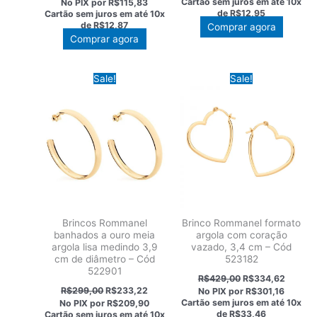
Cartão sem juros em até
10x
No PIX por
R$115,83
era:
é:
original
atual
de
R$12,95
Cartão sem juros em até
10x
R$166,00.
R$129,4
era:
é:
de
R$12,87
Comprar agora
R$165,00.
R$128,70.
Comprar agora
Sale!
Sale!
Brincos Rommanel
Brinco Rommanel formato
banhados a ouro meia
argola com coração
argola lisa medindo 3,9
vazado, 3,4 cm – Cód
cm de diâmetro – Cód
523182
522901
O
O
R$
429,00
R$
334,62
preço
preço
O
O
R$
299,00
R$
233,22
No PIX por
R$301,16
original
atual
preço
preço
Cartão sem juros em até
10x
No PIX por
R$209,90
era:
é:
original
atual
de
R$33,46
Cartão sem juros em até
10x