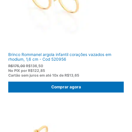
R
,
$
8
1
0
2
.
2
,
0
0
.
Brinco Rommanel argola infantil corações vazados em
rhodium, 1,6 cm - Cod 520956
O
O
R$
175,00
R$
136,50
p
p
No PIX por
R$122,85
r
r
Cartão sem juros em até
10x de
R$13,65
e
e
ç
ç
Comprar agora
o
o
o
a
r
t
i
u
g
a
i
l
n
é
a
:
l
R
e
$