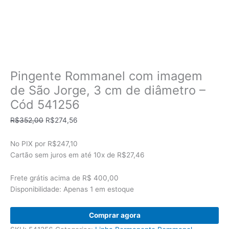
Pingente Rommanel com imagem
de São Jorge, 3 cm de diâmetro –
Cód 541256
O
O
R$
352,00
R$
274,56
preço
preço
original
atual
No PIX por
R$247,10
era:
é:
Cartão sem juros em até
10x de
R$27,46
R$352,00.
R$274,56.
Frete grátis acima de R$ 400,00
Disponibilidade:
Apenas 1 em estoque
Pingente
Comprar agora
Rommanel