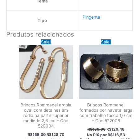
Tema
Pingente
Tipo
Produtos relacionados
Sale!
Sale!
Brincos Rommanel argola
Brincos Rommanel
oval com detalhes em
formados por navete larga
ródio na parte superior
com trabalho fosco 1,0 cm
medindo 2,6 cm – Cód
– Cód 522008
520004
O
O
R$
166,00
R$
129,48
preço
preço
O
O
R$
165,00
R$
128,70
No PIX por
R$116,53
original
atual
preço
preço