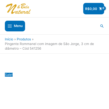
Ir
para
R$
0,00
o
conteúdo
Pesq
Menu
Início
Produtos
Pingente Rommanel com imagem de São Jorge, 3 cm de
diâmetro – Cód 541256
Sale!