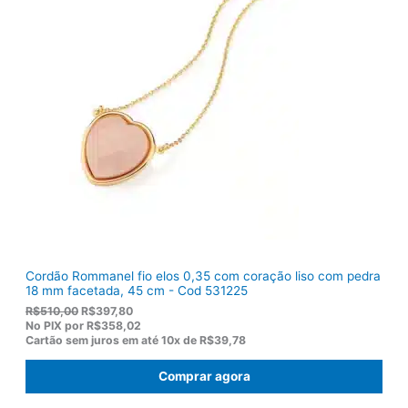
n
é
a
:
l
R
e
$
r
9
a
2
:
,
R
8
$
2
1
.
1
9
,
0
0
.
Cordão Rommanel fio elos 0,35 com coração liso com pedra
18 mm facetada, 45 cm - Cod 531225
O
O
R$
510,00
R$
397,80
p
p
No PIX por
R$358,02
r
r
Cartão sem juros em até
10x de
R$39,78
e
e
ç
ç
Comprar agora
o
o
o
a