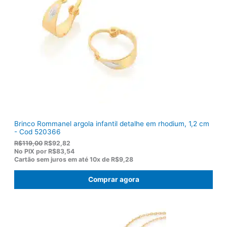
r
1
a
3
:
6
R
,
$
5
1
0
7
.
5
,
0
0
.
Brinco Rommanel argola infantil detalhe em rhodium, 1,2 cm
- Cod 520366
O
O
R$
119,00
R$
92,82
p
p
No PIX por
R$83,54
r
r
Cartão sem juros em até
10x de
R$9,28
e
e
ç
ç
Comprar agora
o
o
o
a
r
t
i
u
g
a
i
l