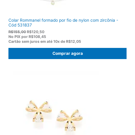
Colar Rommanel formado por fio de nylon com zircônia -
Cód 531837
O
O
R$
155,00
R$
120,50
p
p
No PIX por
R$108,45
r
r
Cartão sem juros em até
10x de
R$12,05
e
e
ç
ç
Comprar agora
o
o
o
a
r
t
i
u
g
a
i
l
n
é
a
:
l
R
e
$
r
1
a
2
:
0
R
,
$
5
1
0
5
.