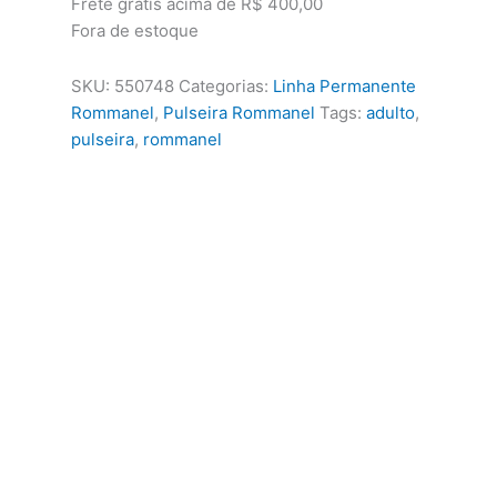
Frete grátis acima de R$ 400,00
Fora de estoque
SKU:
550748
Categorias:
Linha Permanente
Rommanel
,
Pulseira Rommanel
Tags:
adulto
,
pulseira
,
rommanel