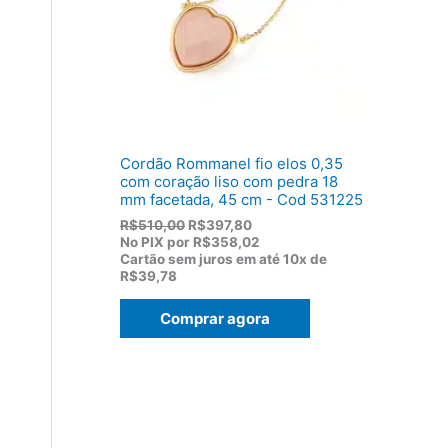
:
,
R
8
$
2
1
.
1
9
,
0
0
Cordão Rommanel fio elos 0,35
.
com coração liso com pedra 18
mm facetada, 45 cm - Cod 531225
O
O
R$
510,00
R$
397,80
p
p
No PIX por
R$358,02
r
r
Cartão sem juros em até
10x de
e
e
R$39,78
ç
ç
o
o
Comprar agora
o
a
r
t
i
u
g
a
i
l
n
é
a
:
l
R