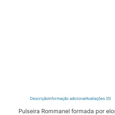
Descrição
Informação adicional
Avaliações (0)
Pulseira Rommanel formada por elos