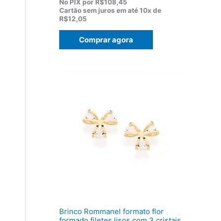
p
p
No PIX por
R$108,45
r
r
Cartão sem juros em até
10x de
e
e
R$12,05
ç
ç
o
o
Comprar agora
o
a
r
t
i
u
g
a
i
l
n
é
a
:
l
R
e
$
r
1
a
2
:
0
R
,
$
5
1
0
5
.
5
,
0
0
Brinco Rommanel formato flor
.
formado filetes lisos com 3 cristais