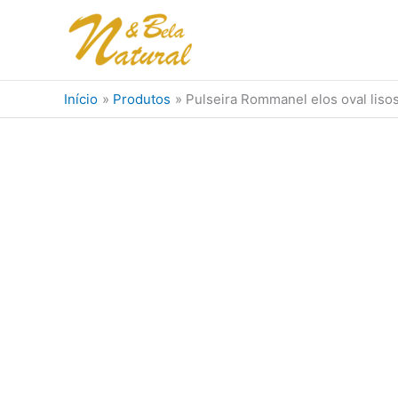
Ir
para
o
conteúdo
Início
Produtos
Pulseira Rommanel elos oval liso