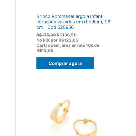
,
0
0
Brinco Rommanel argola infantil
.
corações vazados em rhodium, 1,6
cm - Cod 520956
O
O
R$
175,00
R$
136,50
p
p
No PIX por
R$122,85
r
r
Cartão sem juros em até
10x de
e
e
R$13,65
ç
ç
o
o
Comprar agora
o
a
r
t
i
u
g
a
i
l
n
é
a
:
l
R
e
$
r
1
a
3
:
6
R
,
$
5