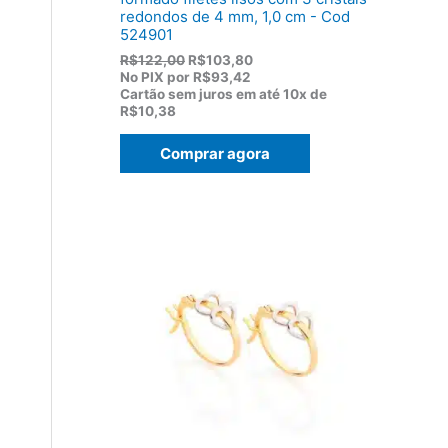
redondos de 4 mm, 1,0 cm - Cod
524901
O
O
R$
122,00
R$
103,80
p
p
No PIX por
R$93,42
r
r
Cartão sem juros em até
10x de
e
e
R$10,38
ç
ç
o
o
Comprar agora
o
a
r
t
i
u
g
a
i
l
n
é
a
:
l
R
e
$
r
1
a
0
:
3
R
,
$
8
1
0
2
.
2