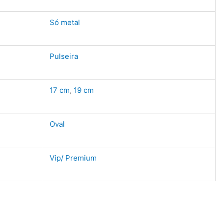
Só metal
Pulseira
17 cm
,
19 cm
Oval
Vip/ Premium