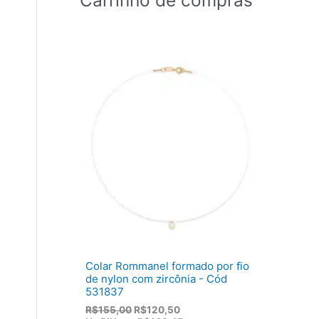
Colar Rommanel formado por fio
de nylon com zircônia - Cód
531837
O
O
R$
155,00
R$
120,50