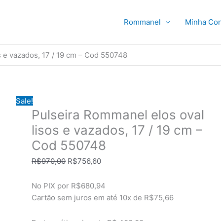
Rommanel
Minha Con
s e vazados, 17 / 19 cm – Cod 550748
Sale!
Pulseira Rommanel elos oval
lisos e vazados, 17 / 19 cm –
Cod 550748
O
O
R$
970,00
R$
756,60
preço
preço
original
atual
No PIX por
R$680,94
era:
é:
Cartão sem juros em até
10x de
R$75,66
R$970,00.
R$756,60.