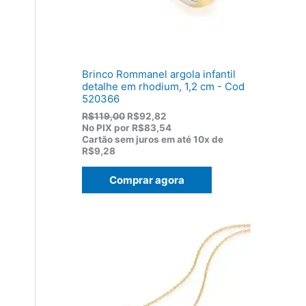
1
0
7
.
5
,
0
0
Brinco Rommanel argola infantil
.
detalhe em rhodium, 1,2 cm - Cod
520366
O
O
R$
119,00
R$
92,82
p
p
No PIX por
R$83,54
r
r
Cartão sem juros em até
10x de
e
e
R$9,28
ç
ç
o
o
Comprar agora
o
a
r
t
i
u
g
a
i
l
n
é
a
:
l
R
e
$
r
9
a
2