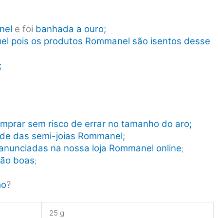
nel
e foi
banhada a ouro;
quel pois os produtos Rommanel são isentos desse
;
mprar sem risco de errar no tamanho do aro;
dade das semi-joias Rommanel;
anunciadas na nossa loja Rommanel online
;
tão boas
;
mo
?
25 g