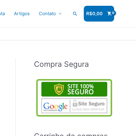
ta
Artigos
Contato
Pesquisar
R$
0,00
Compra Segura
Carrinho de compras