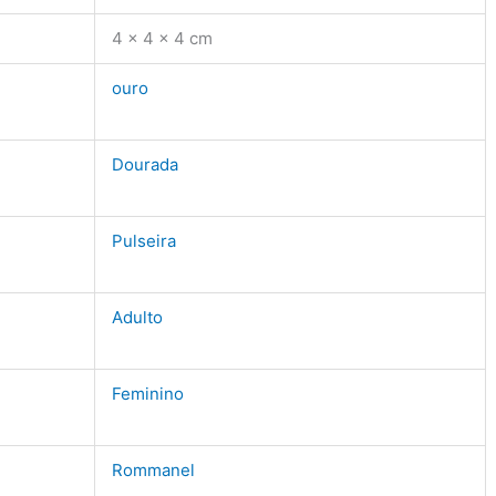
4 × 4 × 4 cm
ouro
Dourada
Pulseira
Adulto
Feminino
Rommanel