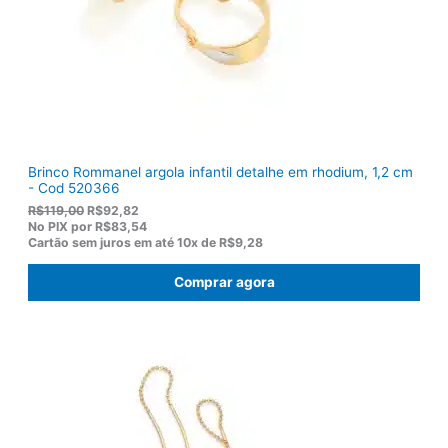
$
5
1
0
7
.
5
,
0
0
.
Brinco Rommanel argola infantil detalhe em rhodium, 1,2 cm
- Cod 520366
O
O
R$
119,00
R$
92,82
p
p
No PIX por
R$83,54
r
r
Cartão sem juros em até
10x de
R$9,28
e
e
ç
ç
Comprar agora
o
o
o
a
r
t
i
u
g
a
i
l
n
é
a
:
l
R
e
$