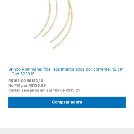
r
9
a
2
:
,
R
8
$
2
1
.
1
9
,
0
0
.
Brinco Rommanel fios lisos intercalados por corrente, 12 cm
- Cod 522319
O
O
R$
195,00
R$
152,10
p
p
No PIX por
R$136,89
r
r
Cartão sem juros em até
10x de
R$15,21
e
e
ç
ç
Comprar agora
o
o
o
a
r
t
i
u
g
a
i
l
n
é