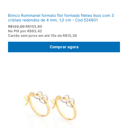
.
Brinco Rommanel formato flor formado filetes lisos com 3
cristais redondos de 4 mm, 1,0 cm - Cod 524901
O
O
R$
122,00
R$
103,80
p
p
No PIX por
R$93,42
r
r
Cartão sem juros em até
10x de
R$10,38
e
e
ç
ç
Comprar agora
o
o
o
a
r
t
i
u
g
a
i
l
n
é
a
:
l
R
e
$
r
1
a
0
:
3
R
,
$
8
1
0
2
.
2