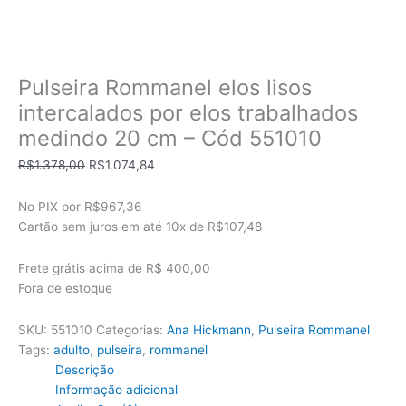
Pulseira Rommanel elos lisos
intercalados por elos trabalhados
medindo 20 cm – Cód 551010
O
O
R$
1.378,00
R$
1.074,84
preço
preço
original
atual
No PIX por
R$967,36
era:
é:
Cartão sem juros em até
10x de
R$107,48
R$1.378,00.
R$1.074,84.
Frete grátis acima de R$ 400,00
Fora de estoque
SKU:
551010
Categorias:
Ana Hickmann
,
Pulseira Rommanel
Tags:
adulto
,
pulseira
,
rommanel
Descrição
Informação adicional