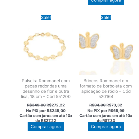
Comprar agora
Sale!
Sale!
Pulseira Rommanel com
Brincos Rommanel em
peças redondas uma
formato de borboleta com
desenho de flor e outra
aplicação de ródio – Cód
lisa, 18 cm – Cód 551200
520164
O
O
O
O
R$
349,00
R$
272,22
R$
94,00
R$
73,32
preço
preço
preço
preço
No PIX por
R$245,00
No PIX por
R$65,99
original
atual
original
atual
Cartão sem juros em até
10x
Cartão sem juros em até
10x
era:
é:
era:
é:
de
R$27,22
de
R$7,33
R$349,00.
R$272,22.
R$94,00.
R$73,32
Comprar agora
Comprar agora