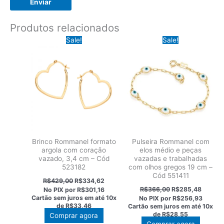
Produtos relacionados
Sale!
Sale!
Brinco Rommanel formato
Pulseira Rommanel com
argola com coração
elos médio e peças
vazado, 3,4 cm – Cód
vazadas e trabalhadas
523182
com olhos gregos 19 cm –
Cód 551411
O
O
R$
429,00
R$
334,62
preço
preço
O
O
R$
366,00
R$
285,48
No PIX por
R$301,16
original
atual
preço
preço
Cartão sem juros em até
10x
No PIX por
R$256,93
era:
é:
original
atual
de
R$33,46
Cartão sem juros em até
10x
R$429,00.
R$334,62.
era:
é:
de
R$28,55
Comprar agora
R$366,00.
R$285,