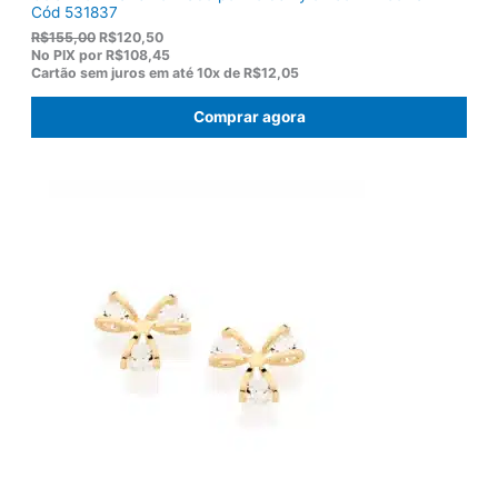
Cód 531837
O
O
R$
155,00
R$
120,50
p
p
No PIX por
R$108,45
r
r
Cartão sem juros em até
10x de
R$12,05
e
e
ç
ç
Comprar agora
o
o
o
a
r
t
i
u
g
a
i
l
n
é
a
:
l
R
e
$
r
1
a
2
:
0
R
,
$
5
1
0
5
.
5
,
0
0