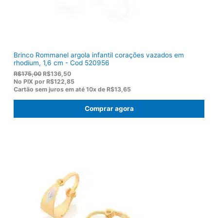
,
0
0
.
Brinco Rommanel argola infantil corações vazados em
rhodium, 1,6 cm - Cod 520956
O
O
R$
175,00
R$
136,50
p
p
No PIX por
R$122,85
r
r
Cartão sem juros em até
10x de
R$13,65
e
e
ç
ç
Comprar agora
o
o
o
a
r
t
i
u
g
a
i
l
n
é
a
:
l
R
e
$
r
1
a
3
:
6
R
,