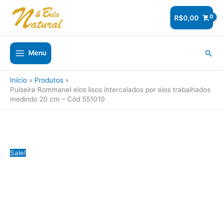
Ir
para
R$
0,00
o
conteúdo
Pesq
Menu
Início
Produtos
Pulseira Rommanel elos lisos intercalados por elos trabalhados
medindo 20 cm – Cód 551010
Sale!