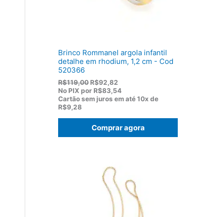
1
0
7
.
5
,
0
0
Brinco Rommanel argola infantil
.
detalhe em rhodium, 1,2 cm - Cod
520366
O
O
R$
119,00
R$
92,82
p
p
No PIX por
R$83,54
r
r
Cartão sem juros em até
10x de
e
e
R$9,28
ç
ç
o
o
Comprar agora
o
a
r
t
i
u
g
a
i
l
n
é
a
:
l
R
e
$
r
9
a
2