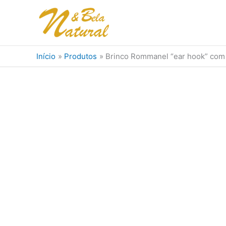
Ir
para
o
conteúdo
Início
Produtos
Brinco Rommanel “ear hook” com 