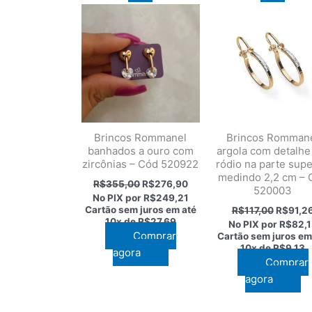
Brincos Rommanel
Brincos Romman
banhados a ouro com
argola com detalh
zircônias – Cód 520922
ródio na parte supe
medindo 2,2 cm – 
O
O
R$
355,00
R$
276,90
520003
preço
preço
No PIX por
R$249,21
original
atual
O
Cartão sem juros em até
R$
117,00
R$
91,2
era:
é:
preço
10x de
R$27,69
No PIX por
R$82,1
R$355,00.
R$276,90.
original
Comprar
Cartão sem juros em
era:
10x de
R$9,13
agora
R$117,0
Comprar
agora