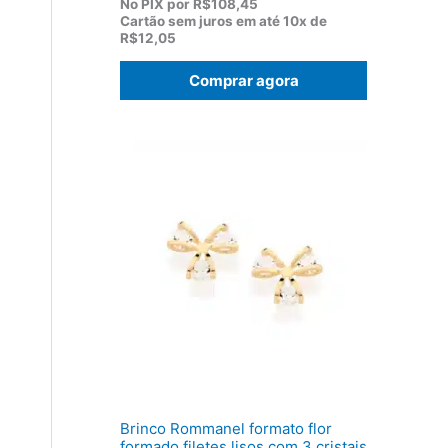
p
p
No PIX por
R$108,45
r
r
Cartão sem juros em até
10x de
e
e
R$12,05
ç
ç
o
o
Comprar agora
o
a
r
t
i
u
g
a
i
l
n
é
a
:
l
R
e
$
r
1
a
2
:
0
R
,
$
5
1
0
5
.
5
,
0
0
Brinco Rommanel formato flor
.
formado filetes lisos com 3 cristais