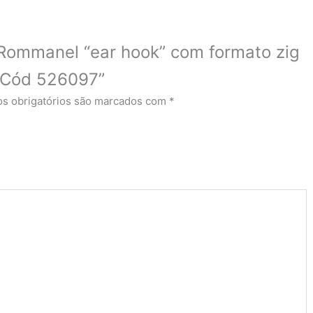
o Rommanel “ear hook” com formato zig
– Cód 526097”
s obrigatórios são marcados com
*