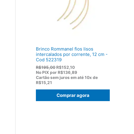
:
,
R
8
$
2
1
.
1
9
,
0
0
Brinco Rommanel fios lisos
.
intercalados por corrente, 12 cm -
Cod 522319
O
O
R$
195,00
R$
152,10
p
p
No PIX por
R$136,89
r
r
Cartão sem juros em até
10x de
e
e
R$15,21
ç
ç
o
o
Comprar agora
o
a
r
t
i
u
g
a
i
l
n
é
a
:
l
R