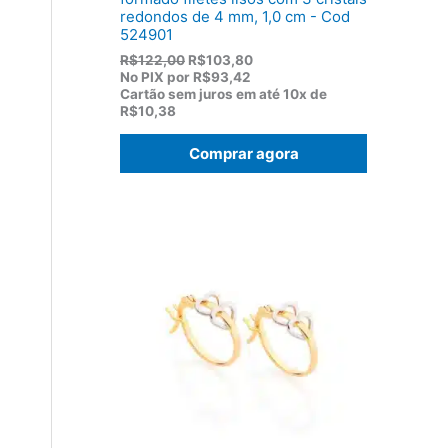
redondos de 4 mm, 1,0 cm - Cod
524901
O
O
R$
122,00
R$
103,80
p
p
No PIX por
R$93,42
r
r
Cartão sem juros em até
10x de
e
e
R$10,38
ç
ç
o
o
Comprar agora
o
a
r
t
i
u
g
a
i
l
n
é
a
:
l
R
e
$
r
1
a
0
:
3
R
,
$
8
1
0
2
.
2