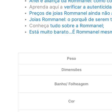
Anel e aliança da Rommanel: como co
Aprenda aqui a
verificar a autentici
Preços de joias Rommanel ainda não 
Joias Rommanel: o porquê de serem 
Conheça
tudo sobre a Rommanel;
Está muito barato…É Rommanel mes
Peso
Dimensões
Banho/ Folheagem
Cor