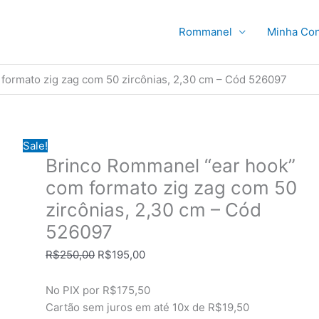
Rommanel
Minha Con
formato zig zag com 50 zircônias, 2,30 cm – Cód 526097
Sale!
Brinco Rommanel “ear hook”
com formato zig zag com 50
zircônias, 2,30 cm – Cód
526097
O
O
R$
250,00
R$
195,00
preço
preço
original
atual
No PIX por
R$175,50
era:
é:
Cartão sem juros em até
10x de
R$19,50