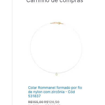
Colar Rommanel formado por fio
de nylon com zircônia - Cód
531837
O
O
R$
155,00
R$
120,50