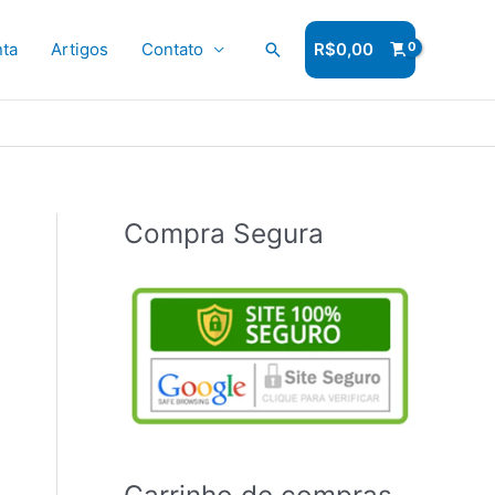
ta
Artigos
Contato
Pesquisar
R$
0,00
Compra Segura
Carrinho de compras