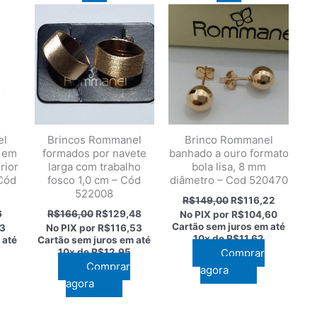
el
Brincos Rommanel
Brinco Rommanel
e em
formados por navete
banhado a ouro formato
rior
larga com trabalho
bola lisa, 8 mm
Cód
fosco 1,0 cm – Cód
diâmetro – Cod 520470
522008
O
O
R$
149,00
R$
116,22
preço
preço
O
O
O
6
R$
166,00
R$
129,48
No PIX por
R$104,60
original
atual
preço
preço
preço
Cartão sem juros em até
3
No PIX por
R$116,53
era:
é:
atual
original
atual
10x de
R$11,62
 até
Cartão sem juros em até
R$149,00.
R$116,22
é:
era:
é:
10x de
R$12,95
Comprar
0.
R$91,26.
R$166,00.
R$129,48.
Comprar
agora
agora