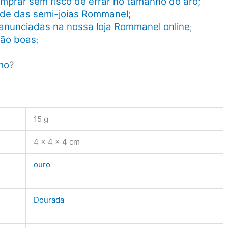
mprar sem risco de errar no tamanho do aro;
dade das semi-joias Rommanel;
anunciadas na nossa loja Rommanel online
;
tão boas
;
mo
?
15 g
4 × 4 × 4 cm
ouro
Dourada