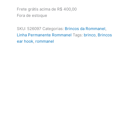
R$250,00.
R$195,00.
Frete grátis acima de R$ 400,00
Fora de estoque
SKU:
526097
Categorias:
Brincos da Rommanel
,
Linha Permanente Rommanel
Tags:
brinco
,
Brincos
ear hook
,
rommanel