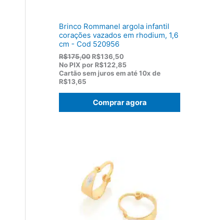
,
0
0
Brinco Rommanel argola infantil
.
corações vazados em rhodium, 1,6
cm - Cod 520956
O
O
R$
175,00
R$
136,50
p
p
No PIX por
R$122,85
r
r
Cartão sem juros em até
10x de
e
e
R$13,65
ç
ç
o
o
Comprar agora
o
a
r
t
i
u
g
a
i
l
n
é
a
:
l
R
e
$
r
1
a
3
:
6
R
,
$
5