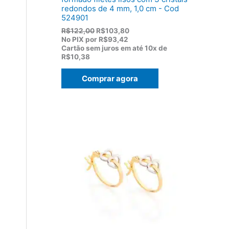
redondos de 4 mm, 1,0 cm - Cod
524901
O
O
R$
122,00
R$
103,80
p
p
No PIX por
R$93,42
r
r
Cartão sem juros em até
10x de
e
e
R$10,38
ç
ç
o
o
Comprar agora
o
a
r
t
i
u
g
a
i
l
n
é
a
:
l
R
e
$
r
1
a
0
:
3
R
,
$
8
1
0
2
.
2