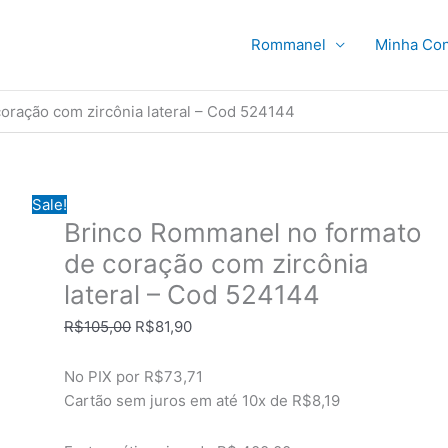
Rommanel
Minha Con
oração com zircônia lateral – Cod 524144
Sale!
Brinco Rommanel no formato
de coração com zircônia
lateral – Cod 524144
O
O
R$
105,00
R$
81,90
preço
preço
original
atual
No PIX por
R$73,71
era:
é:
Cartão sem juros em até
10x de
R$8,19
R$105,00.
R$81,90.