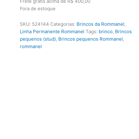
Frete grátis acima de R$ 400,00
Fora de estoque
SKU:
524144
Categorias:
Brincos da Rommanel
,
Linha Permanente Rommanel
Tags:
brinco
,
Brincos
pequenos (stud)
,
Brincos pequenos Rommanel
,
rommanel