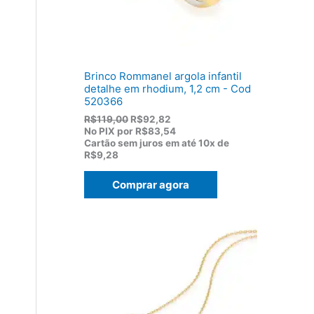
1
0
7
.
5
,
0
0
Brinco Rommanel argola infantil
.
detalhe em rhodium, 1,2 cm - Cod
520366
O
O
R$
119,00
R$
92,82
p
p
No PIX por
R$83,54
r
r
Cartão sem juros em até
10x de
e
e
R$9,28
ç
ç
o
o
Comprar agora
o
a
r
t
i
u
g
a
i
l
n
é
a
:
l
R
e
$
r
9
a
2