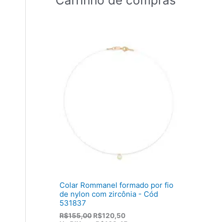
Colar Rommanel formado por fio
de nylon com zircônia - Cód
531837
O
O
R$
155,00
R$
120,50