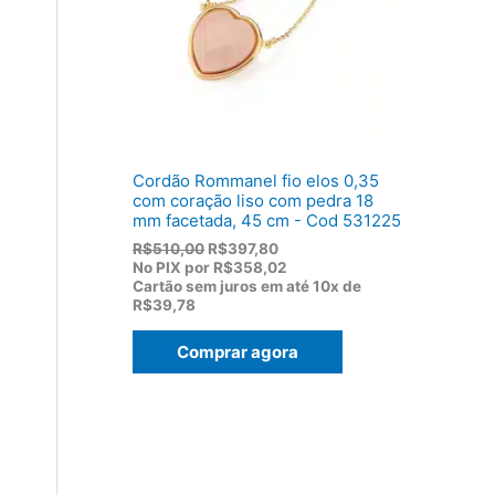
:
,
R
8
$
2
1
.
1
9
,
0
0
Cordão Rommanel fio elos 0,35
.
com coração liso com pedra 18
mm facetada, 45 cm - Cod 531225
O
O
R$
510,00
R$
397,80
p
p
No PIX por
R$358,02
r
r
Cartão sem juros em até
10x de
e
e
R$39,78
ç
ç
o
o
Comprar agora
o
a
r
t
i
u
g
a
i
l
n
é
a
:
l
R