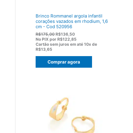
,
0
0
Brinco Rommanel argola infantil
.
corações vazados em rhodium, 1,6
cm - Cod 520956
O
O
R$
175,00
R$
136,50
p
p
No PIX por
R$122,85
r
r
Cartão sem juros em até
10x de
e
e
R$13,65
ç
ç
o
o
Comprar agora
o
a
r
t
i
u
g
a
i
l
n
é
a
:
l
R
e
$
r
1
a
3
:
6
R
,
$
5