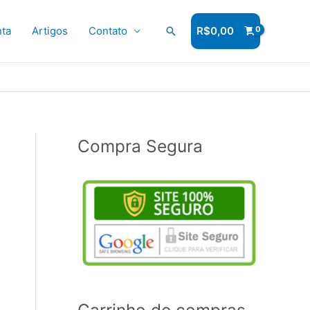
ta
Artigos
Contato
Pesquisar
R$
0,00
Compra Segura
Carrinho de compras