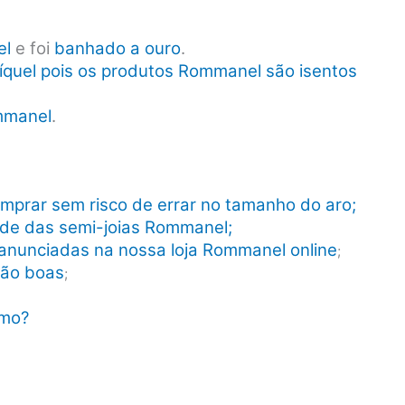
el
e foi
banhado a ouro
.
íquel pois os produtos Rommanel são isentos
mmanel
.
mprar sem risco de errar no tamanho do aro;
dade das semi-joias Rommanel;
anunciadas na nossa loja Rommanel online
;
tão boas
;
smo?