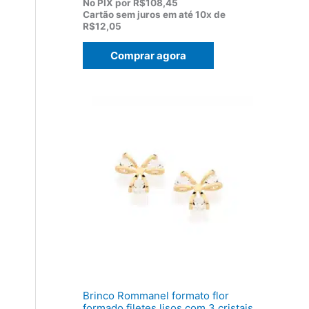
p
p
No PIX por
R$108,45
r
r
Cartão sem juros em até
10x de
e
e
R$12,05
ç
ç
o
o
Comprar agora
o
a
r
t
i
u
g
a
i
l
n
é
a
:
l
R
e
$
r
1
a
2
:
0
R
,
$
5
1
0
5
.
5
,
0
0
Brinco Rommanel formato flor
.
formado filetes lisos com 3 cristais